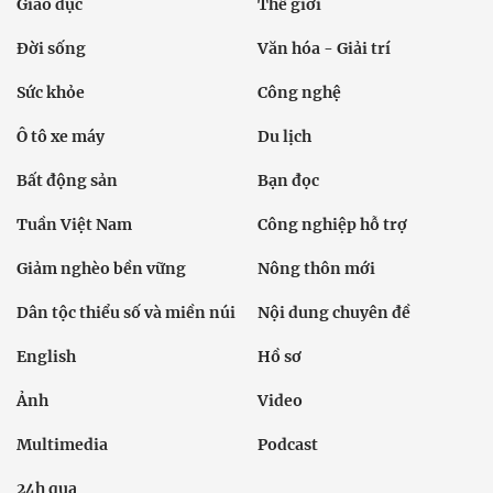
Giáo dục
Thế giới
Đời sống
Văn hóa - Giải trí
Sức khỏe
Công nghệ
Ô tô xe máy
Du lịch
Bất động sản
Bạn đọc
Tuần Việt Nam
Công nghiệp hỗ trợ
Giảm nghèo bền vững
Nông thôn mới
Dân tộc thiểu số và miền núi
Nội dung chuyên đề
English
Hồ sơ
Ảnh
Video
Multimedia
Podcast
24h qua