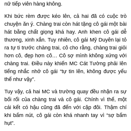
nữ tiếp viên hàng không.
Khi bức rèm được kéo lên, cả hai đã có cuộc trò
chuyện ăn ý. Chàng trai còn hát tặng cô gái một bài
hát bằng chất giọng khá hay. Anh khen cô gái dễ
thương, xinh xắn. Tuy nhiên, cô gái Mỹ Duyên lại tỏ
ra tự ti trước chàng trai, cô cho rằng, chàng trai giỏi
hơn cô, đẹp hơn cô… Cô sợ mình không xứng với
chàng trai. Điều này khiến MC Cát Tường phải lên
tiếng nhắc nhở cô gái “tự tin lên, không được yếu
thế như vậy”.
Tuy vậy, cả hai MC và trường quay đều nhận ra sự
bối rối của chàng trai và cô gái. Chính vì thế, một
cái kết có hậu cũng đã đến với cặp đôi. Thậm chí
khi bấm nút, cô gái còn khá nhanh tay vì “sợ bấm
hụt”.