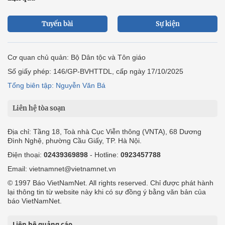
Tuyến bài
Sự kiện
Cơ quan chủ quản: Bộ Dân tộc và Tôn giáo
Số giấy phép: 146/GP-BVHTTDL, cấp ngày 17/10/2025
Tổng biên tập: Nguyễn Văn Bá
Liên hệ tòa soạn
Địa chỉ: Tầng 18, Toà nhà Cục Viễn thông (VNTA), 68 Dương
Đình Nghệ, phường Cầu Giấy, TP. Hà Nội.
Điện thoại:
02439369898
- Hotline:
0923457788
Email: vietnamnet@vietnamnet.vn
© 1997 Báo VietNamNet. All rights reserved. Chỉ được phát hành
lại thông tin từ website này khi có sự đồng ý bằng văn bản của
báo VietNamNet.
Liên hệ quảng cáo