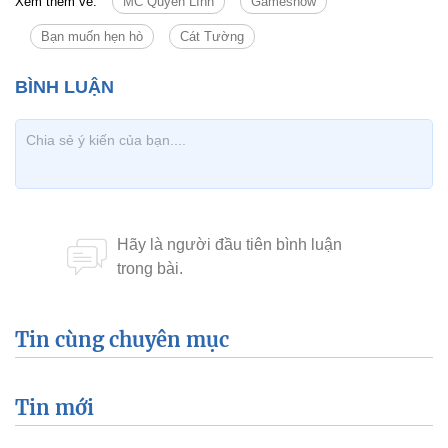
Xem thêm về:
MC Quyền LInh
Gameshow
Bạn muốn hẹn hò
Cát Tường
Tin cùng chuyên mục
Tin mới