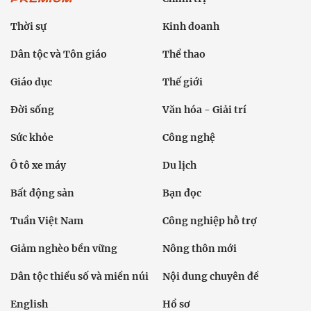
Thời sự
Kinh doanh
Dân tộc và Tôn giáo
Thể thao
Giáo dục
Thế giới
Đời sống
Văn hóa - Giải trí
Sức khỏe
Công nghệ
Ô tô xe máy
Du lịch
Bất động sản
Bạn đọc
Tuần Việt Nam
Công nghiệp hỗ trợ
Giảm nghèo bền vững
Nông thôn mới
Dân tộc thiểu số và miền núi
Nội dung chuyên đề
English
Hồ sơ