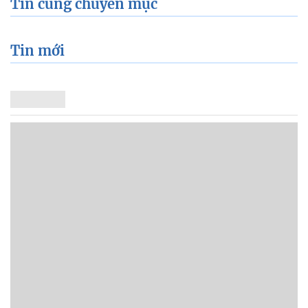
Tin cùng chuyên mục
Tin mới