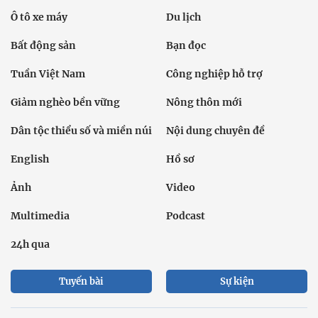
Ô tô xe máy
Du lịch
Bất động sản
Bạn đọc
Tuần Việt Nam
Công nghiệp hỗ trợ
Giảm nghèo bền vững
Nông thôn mới
Dân tộc thiểu số và miền núi
Nội dung chuyên đề
English
Hồ sơ
Ảnh
Video
Multimedia
Podcast
24h qua
Tuyến bài
Sự kiện