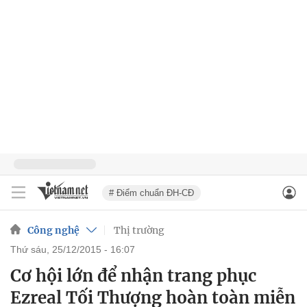
# Điểm chuẩn ĐH-CĐ
Công nghệ
Thị trường
thứ sáu, 25/12/2015 - 16:07
Cơ hội lớn để nhận trang phục
Ezreal Tối Thượng hoàn toàn miễn