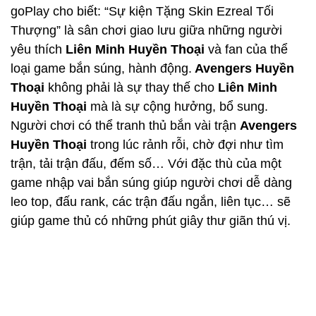
goPlay cho biết: “Sự kiện Tặng Skin Ezreal Tối
Thượng” là sân chơi giao lưu giữa những người
yêu thích
Liên Minh Huyền Thoại
và fan của thể
loại game bắn súng, hành động.
Avengers Huyền
Thoại
không phải là sự thay thế cho
Liên Minh
Huyền Thoại
mà là sự cộng hưởng, bổ sung.
Người chơi có thể tranh thủ bắn vài trận
Avengers
Huyền Thoại
trong lúc rảnh rỗi, chờ đợi như tìm
trận, tải trận đấu, đếm số… Với đặc thù của một
game nhập vai bắn súng giúp người chơi dễ dàng
leo top, đấu rank, các trận đấu ngắn, liên tục… sẽ
giúp game thủ có những phút giây thư giãn thú vị.