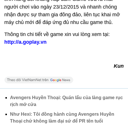
người chơi vào ngày 23/12/2015 và nhanh chóng
nhận được sự tham gia đông đảo, liên tục khai mở
máy chủ mới để đáp ứng đủ nhu cầu game thủ.
Thông tin chi tiết về game xin vui lòng xem tại:
http://a.goplay.vn
Kun
Avengers Huyền Thoại: Quán lẩu của làng game rục
rịch mở cửa
Như Hexi: Tôi đồng hành cùng Avengers Huyền
Thoại chứ không làm đại sứ để PR tên tuổi