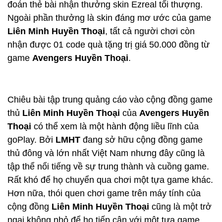
đoán thẻ bài nhận thưởng skin Ezreal tối thượng.
Ngoài phần thưởng là skin đáng mơ ước của game
Liên Minh Huyền Thoại
, tất cả người chơi còn
nhận được 01 code quà tặng trị giá 50.000 đồng từ
game
Avengers Huyền Thoại
.
Chiêu bài tập trung quảng cáo vào cộng đồng game
thủ
Liên Minh Huyền Thoại
của
Avengers Huyền
Thoại
có thể xem là một hành động liều lĩnh của
goPlay. Bởi
LMHT
đang sở hữu cộng đồng game
thủ đông và lớn nhất Việt Nam nhưng đây cũng là
tập thể nổi tiếng về sự trung thành và cuồng game.
Rất khó để họ chuyển qua chơi một tựa game khác.
Hơn nữa, thói quen chơi game trên máy tính của
cộng đồng
Liên Minh Huyền Thoại
cũng là một trở
ngại không nhỏ để họ tiếp cận với một tựa game