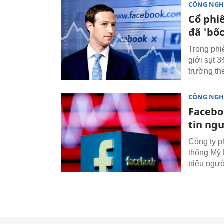
CÔNG NGH
Cổ phiế
đã 'bốc
Trong phi
giới sụt 3
trường th
CÔNG NGH
Facebo
tin ngư
Công ty p
thống Mỹ 
triệu ngư