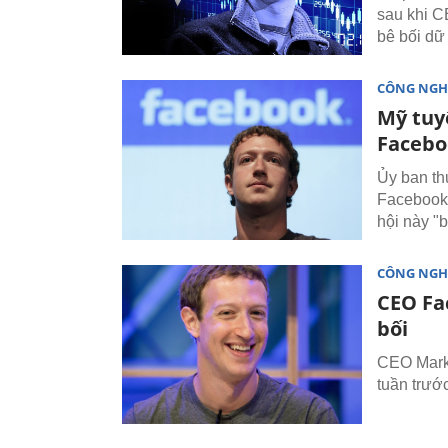
sau khi C
bê bối dữ
CÔNG NGH
Mỹ tuyê
Facebo
Ủy ban th
Facebook 
hội này "
CÔNG NGH
CEO Fa
bối
CEO Mark 
tuần trước