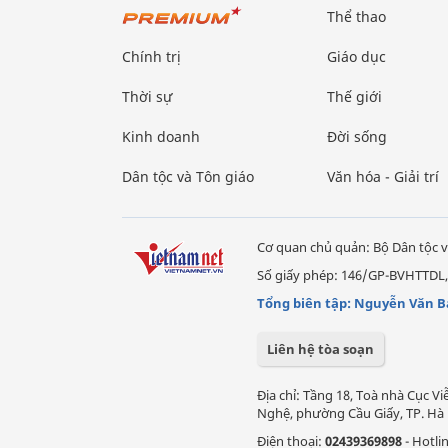
Thể thao
Chính trị
Giáo dục
Thời sự
Thế giới
Kinh doanh
Đời sống
Dân tộc và Tôn giáo
Văn hóa - Giải trí
Cơ quan chủ quản: Bộ Dân tộc v
Số giấy phép: 146/GP-BVHTTDL,
Tổng biên tập: Nguyễn Văn B
Liên hệ tòa soạn
Địa chỉ: Tầng 18, Toà nhà Cục 
Nghệ, phường Cầu Giấy, TP. Hà 
Điện thoại:
02439369898
- Hotli