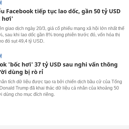
Ệ
u Facebook tiếp tục lao dốc, gần 50 tỷ USD
 hơi'
ên giao dịch ngày 20/3, giá cổ phiếu mạng xã hội lớn nhất thế
%, sau khi lao dốc gần 8% trong phiên trước đó, vốn hóa thị
eo đó sụt 49,4 tỷ USD.
Ệ
ok 'bốc hơi' 37 tỷ USD sau nghi vấn thông
ời dùng bị rò rỉ
hân tích dữ liệu được tạo ra bởi chiến dịch bầu cử của Tổng
Donald Trump đã khai thác dữ liệu cá nhân của khoảng 50
ời dùng cho mục đích riêng.