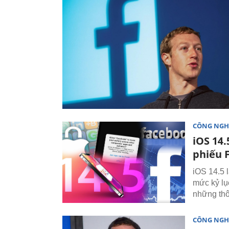
CÔNG NGH
iOS 14
phiếu 
iOS 14.5 
mức kỷ lục
những thô
CÔNG NGH