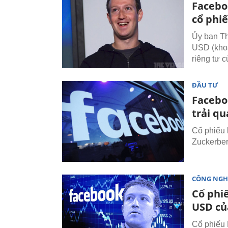
Facebo
cổ phi
Ủy ban Th
USD (khoả
riêng tư 
ĐẦU TƯ
Facebo
trải q
Cổ phiếu 
Zuckerber
CÔNG NGH
Cổ phiế
USD củ
Cổ phiếu 