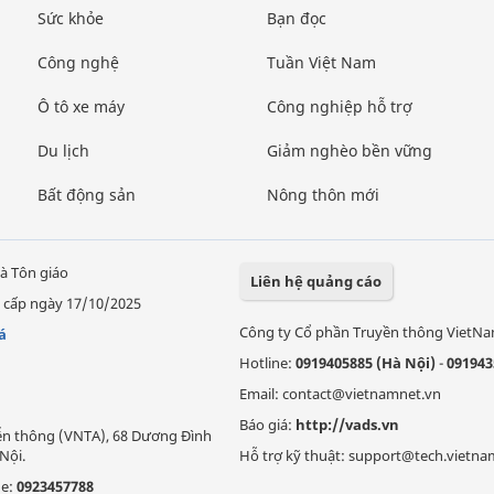
Sức khỏe
Bạn đọc
Công nghệ
Tuần Việt Nam
Ô tô xe máy
Công nghiệp hỗ trợ
Du lịch
Giảm nghèo bền vững
Bất động sản
Nông thôn mới
à Tôn giáo
Liên hệ quảng cáo
 cấp ngày 17/10/2025
Công ty Cổ phần Truyền thông VietN
á
Hotline:
0919405885 (Hà Nội)
-
091943
Email: contact@vietnamnet.vn
Báo giá:
http://vads.vn
Viễn thông (VNTA), 68 Dương Đình
Nội.
Hỗ trợ kỹ thuật: support@tech.vietna
ne:
0923457788