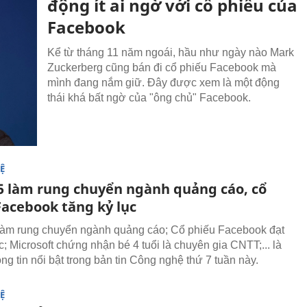
động ít ai ngờ với cổ phiếu của
Facebook
Kể từ tháng 11 năm ngoái, hầu như ngày nào Mark
Zuckerberg cũng bán đi cổ phiếu Facebook mà
mình đang nắm giữ. Đây được xem là một động
thái khá bất ngờ của "ông chủ" Facebook.
Ệ
.5 làm rung chuyển ngành quảng cáo, cổ
Facebook tăng kỷ lục
làm rung chuyển ngành quảng cáo; Cổ phiếu Facebook đạt
; Microsoft chứng nhận bé 4 tuổi là chuyên gia CNTT;... là
ng tin nổi bật trong bản tin Công nghệ thứ 7 tuần này.
Ệ