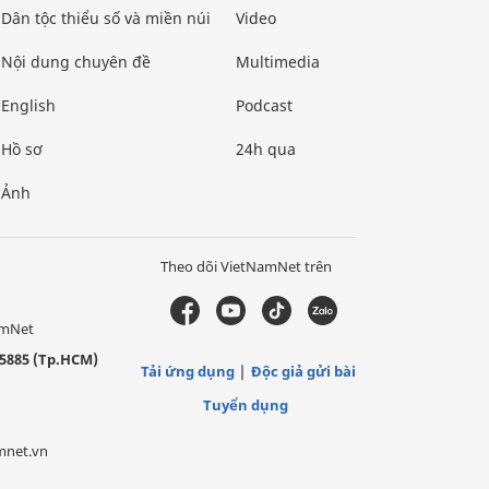
Dân tộc thiểu số và miền núi
Video
Nội dung chuyên đề
Multimedia
English
Podcast
Hồ sơ
24h qua
Ảnh
Theo dõi VietNamNet trên
amNet
5885 (Tp.HCM)
Tải ứng dụng
Độc giả gửi bài
Tuyển dụng
mnet.vn