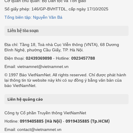
Cơ quan chủ quản: Bộ Dân tộc và Tôn giáo
Số giấy phép: 146/GP-BVHTTDL, cấp ngày 17/10/2025
Tổng biên tập: Nguyễn Văn Bá
Liên hệ tòa soạn
Địa chỉ: Tầng 18, Toà nhà Cục Viễn thông (VNTA), 68 Dương
Đình Nghệ, phường Cầu Giấy, TP. Hà Nội.
Điện thoại:
02439369898
- Hotline:
0923457788
Email: vietnamnet@vietnamnet.vn
© 1997 Báo VietNamNet. All rights reserved. Chỉ được phát hành
lại thông tin từ website này khi có sự đồng ý bằng văn bản của
báo VietNamNet.
Liên hệ quảng cáo
Công ty Cổ phần Truyền thông VietNamNet
0919405885 (Hà Nội)
0919435885 (Tp.HCM)
Hotline:
-
Email: contact@vietnamnet.vn