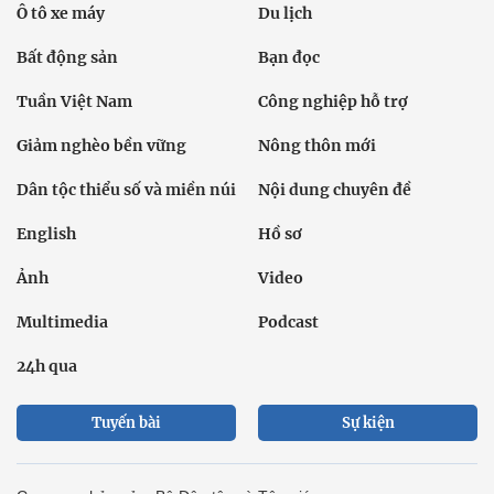
Ô tô xe máy
Du lịch
Bất động sản
Bạn đọc
Tuần Việt Nam
Công nghiệp hỗ trợ
Giảm nghèo bền vững
Nông thôn mới
Dân tộc thiểu số và miền núi
Nội dung chuyên đề
English
Hồ sơ
Ảnh
Video
Multimedia
Podcast
24h qua
Tuyến bài
Sự kiện