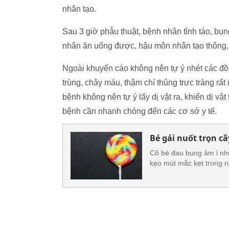
nhân tạo.
Sau 3 giờ phẫu thuật, bệnh nhân tỉnh táo, b
nhân ăn uống được, hậu môn nhân tạo thông, ch
Ngoài khuyến cáo không nên tự ý nhét các đồ 
trùng, chảy máu, thậm chí thủng trực tràng rấ
bệnh không nên tự ý lấy dị vật ra, khiến dị vật
bệnh cần nhanh chóng đến các cơ sở y tế.
Bé gái nuốt trọn câ
Cô bé đau bụng âm ỉ như
kẹo mút mắc kẹt trong r