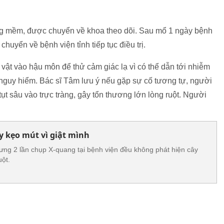
ụng mềm, được chuyển về khoa theo dõi. Sau mổ 1 ngày bệnh
uyển về bệnh viện tỉnh tiếp tục điều trị.
vật vào hậu môn để thử cảm giác lạ vì có thể dẫn tới nhiễm
t nguy hiểm. Bác sĩ Tâm lưu ý nếu gặp sự cố tương tự, người
 tụt sâu vào trực tràng, gây tổn thương lớn lòng ruột. Người
y kẹo mút vì giật mình
ng 2 lần chụp X-quang tại bệnh viện đều không phát hiện cây
uột.