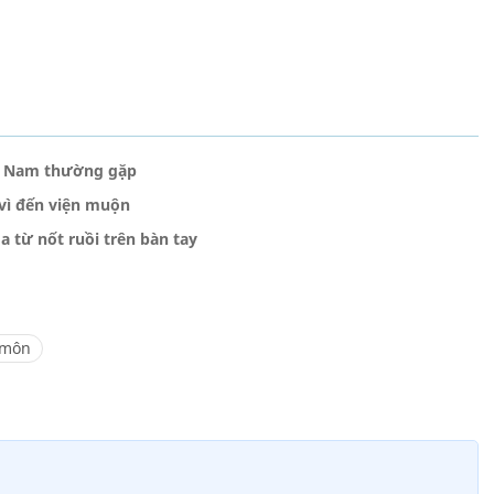
ệt Nam thường gặp
vì đến viện muộn
 từ nốt ruồi trên bàn tay
 môn