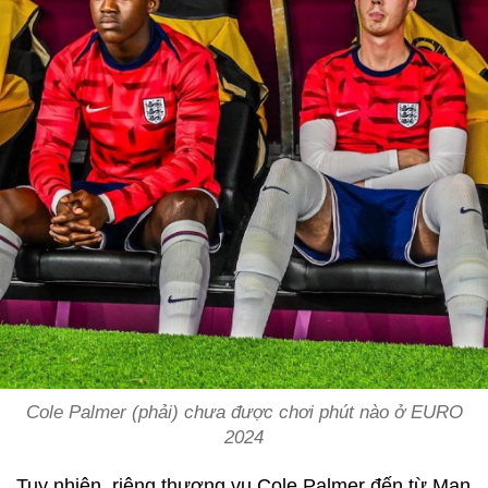
Cole Palmer (phải) chưa được chơi phút nào ở EURO
2024
Tuy nhiên, riêng thương vụ Cole Palmer đến từ Man