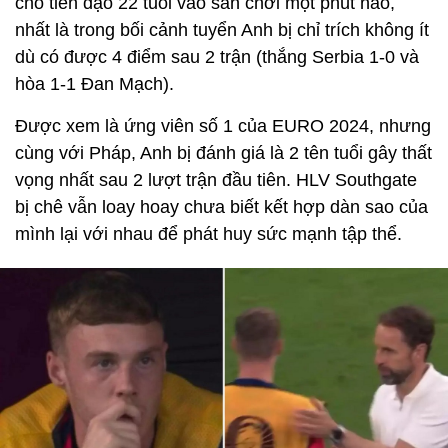
cho tiền đạo 22 tuổi vào sân chơi một phút nào,
nhất là trong bối cảnh tuyển Anh bị chỉ trích không ít
dù có được 4 điểm sau 2 trận (thắng Serbia 1-0 và
hòa 1-1 Đan Mạch).
Được xem là ứng viên số 1 của EURO 2024, nhưng
cùng với Pháp, Anh bị đánh giá là 2 tên tuổi gây thất
vọng nhất sau 2 lượt trận đầu tiên. HLV Southgate
bị chê vẫn loay hoay chưa biết kết hợp dàn sao của
mình lại với nhau để phát huy sức mạnh tập thể.