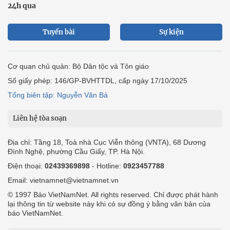
24h qua
Tuyến bài
Sự kiện
Cơ quan chủ quản: Bộ Dân tộc và Tôn giáo
Số giấy phép: 146/GP-BVHTTDL, cấp ngày 17/10/2025
Tổng biên tập: Nguyễn Văn Bá
Liên hệ tòa soạn
Địa chỉ: Tầng 18, Toà nhà Cục Viễn thông (VNTA), 68 Dương
Đình Nghệ, phường Cầu Giấy, TP. Hà Nội.
Điện thoại:
02439369898
- Hotline:
0923457788
Email: vietnamnet@vietnamnet.vn
© 1997 Báo VietNamNet. All rights reserved. Chỉ được phát hành
lại thông tin từ website này khi có sự đồng ý bằng văn bản của
báo VietNamNet.