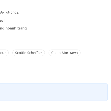
iên hè 2024
ool
ang hoành tráng
Tour
Scottie Scheffler
Collin Morikawa