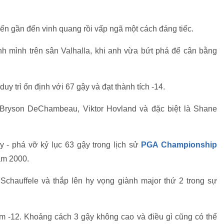
 tiến gần đến vinh quang rồi vấp ngã một cách đáng tiếc.
h mình trên sân Valhalla, khi anh vừa bứt phá để cân bằng
y trì ổn định với 67 gậy và đạt thành tích -14.
 Bryson DeChambeau, Viktor Hovland và đặc biệt là Shane
y - phá vỡ kỷ lục 63 gậy trong lịch sử
PGA Championship
ăm 2000.
Schauffele và thắp lên hy vọng giành major thứ 2 trong sự
ểm -12. Khoảng cách 3 gậy không cao và điều gì cũng có thể