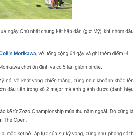
 qua ngày Chủ nhật chung kết hấp dẫn (giờ Mỹ), khi nhóm đầu
Collin Morikawa
, với tổng cộng 64 gậy và ghi thêm điểm -4.
orikawa chơi ổn định và có 5 lần giành birdie.
 Mỹ nói về khát vọng chiến thắng, cũng như khoảnh khắc lên
n đầu tiên trong số 2 major mà anh giành được (danh hiệu
ào kể từ Zozo Championship mùa thu năm ngoái. Đó cũng là
ẵm The Open.
 bị mắc kẹt bởi áp lực của sự kỳ vọng, cũng như phong cách