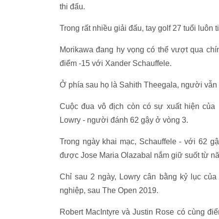
thi đấu.
Trong rất nhiều giải đấu, tay golf 27 tuổi luôn
Morikawa đang hy vọng có thể vượt qua chín
điểm -15 với Xander Schauffele.
Ở phía sau họ là Sahith Theegala, người vẫn du
Cuộc đua vô địch còn có sự xuất hiện của
Lowry - người đánh 62 gậy ở vòng 3.
Trong ngày khai mạc, Schauffele - với 62 gậ
được Jose Maria Olazabal nắm giữ suốt từ n
Chỉ sau 2 ngày, Lowry cân bằng kỷ lục của 
nghiệp, sau The Open 2019.
Robert MacIntyre và Justin Rose có cùng đi