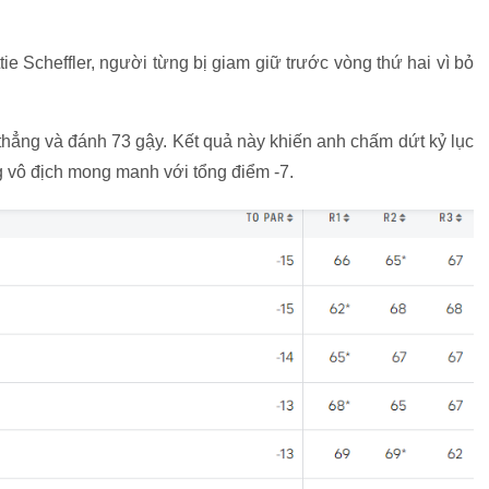
tie Scheffler, người từng bị giam giữ trước vòng thứ hai vì bỏ
ng thẳng và đánh 73 gậy. Kết quả này khiến anh chấm dứt kỷ lục
ng vô địch mong manh với tổng điểm -7.