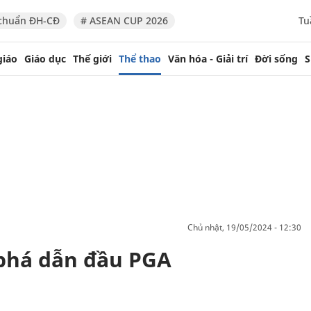
chuẩn ĐH-CĐ
# ASEAN CUP 2026
Tu
giáo
Giáo dục
Thế giới
Thể thao
Văn hóa - Giải trí
Đời sống
S
chủ nhật, 19/05/2024 - 12:30
 phá dẫn đầu PGA