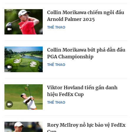
Collin Morikawa chiếm ngôi đầu
Arnold Palmer 2025
THỂ THAO
Collin Morikawa bứt phá dẫn đầu
PGA Championship
THỂ THAO
Viktor Hovland tiến gần danh
hiệu FedEx Cup
THỂ THAO
Rory McIlroy nỗ lực bảo vệ FedEx
Cup