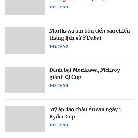
THỂ THAO
Morikawa ẵm bộn tiền sau chiến
thắng lịch sử ở Dubai
THỂ THAO
Đánh bại Morikawa, McIlroy
giành CJ Cup
THỂ THAO
Mỹ áp đảo châu Âu sau ngày 1
Ryder Cup
THỂ THAO