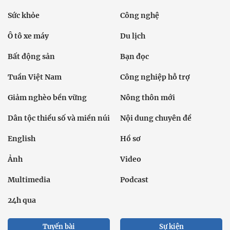
Sức khỏe
Công nghệ
Ô tô xe máy
Du lịch
Bất động sản
Bạn đọc
Tuần Việt Nam
Công nghiệp hỗ trợ
Giảm nghèo bền vững
Nông thôn mới
Dân tộc thiểu số và miền núi
Nội dung chuyên đề
English
Hồ sơ
Ảnh
Video
Multimedia
Podcast
24h qua
Tuyến bài
Sự kiện