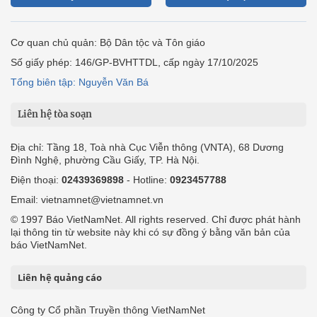
Cơ quan chủ quản: Bộ Dân tộc và Tôn giáo
Số giấy phép: 146/GP-BVHTTDL, cấp ngày 17/10/2025
Tổng biên tập: Nguyễn Văn Bá
Liên hệ tòa soạn
Địa chỉ: Tầng 18, Toà nhà Cục Viễn thông (VNTA), 68 Dương
Đình Nghệ, phường Cầu Giấy, TP. Hà Nội.
Điện thoại:
02439369898
- Hotline:
0923457788
Email: vietnamnet@vietnamnet.vn
© 1997 Báo VietNamNet. All rights reserved. Chỉ được phát hành
lại thông tin từ website này khi có sự đồng ý bằng văn bản của
báo VietNamNet.
Liên hệ quảng cáo
Công ty Cổ phần Truyền thông VietNamNet