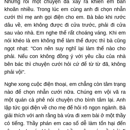
Nhưng rồi một chuyện đã xảy ra khiến em băn
khoăn nhiều. Trong lúc em cùng anh đi chọn nhẫn
cưới thì mẹ anh gọi điện cho em. Bà bảo khi rước
dâu về, em không được đi cửa trước, phải đi cửa
sau vào nhà. Em nghe thế rất choáng váng. Khi em
nói khéo là em không thể làm thế được thì bà cũng
ngọt nhạt: "Con nên suy nghĩ lại làm thế nào cho
phải. Nếu con không đồng ý với yêu cầu của nhà
bên bác thì chuyện cưới hỏi cứ để từ từ đã, không
phải vội".
Nghe xong cuộc điện thoại, em chẳng còn tâm trạng
nào để chọn nhẫn cưới nữa. Chúng em vội vã ra
một quán cà phê nói chuyện cho bình tâm lại. Anh
lập tức gọi điện về cho mẹ để hỏi rõ ngọn ngành. Bà
giải thích với anh rằng bà vừa đi xem bài ở một thầy
có tiếng. Thầy phán em cao số dễ làm tổn hại đến