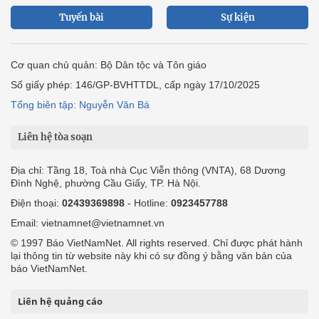
Tuyến bài
Sự kiện
Cơ quan chủ quản: Bộ Dân tộc và Tôn giáo
Số giấy phép: 146/GP-BVHTTDL, cấp ngày 17/10/2025
Tổng biên tập: Nguyễn Văn Bá
Liên hệ tòa soạn
Địa chỉ: Tầng 18, Toà nhà Cục Viễn thông (VNTA), 68 Dương
Đình Nghệ, phường Cầu Giấy, TP. Hà Nội.
Điện thoại:
02439369898
- Hotline:
0923457788
Email: vietnamnet@vietnamnet.vn
© 1997 Báo VietNamNet. All rights reserved. Chỉ được phát hành
lại thông tin từ website này khi có sự đồng ý bằng văn bản của
báo VietNamNet.
Liên hệ quảng cáo