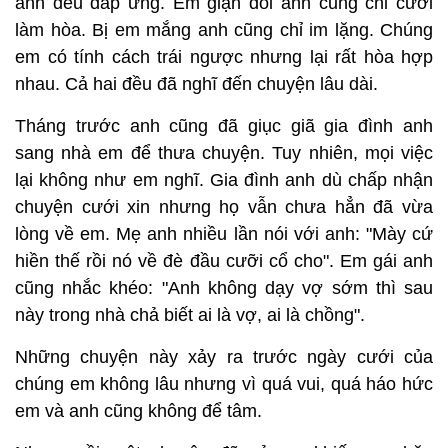
anh đều đáp ứng. Em giận dỗi anh cũng chỉ cười
làm hòa. Bị em mắng anh cũng chỉ im lặng. Chúng
em có tính cách trái ngược nhưng lại rất hòa hợp
nhau. Cả hai đều đã nghĩ đến chuyện lâu dài.
Tháng trước anh cũng đã giục giã gia đình anh
sang nhà em để thưa chuyện. Tuy nhiên, mọi việc
lại không như em nghĩ. Gia đình anh dù chấp nhận
chuyện cưới xin nhưng họ vẫn chưa hẳn đã vừa
lòng về em. Mẹ anh nhiều lần nói với anh: "Mày cứ
hiền thế rồi nó về đè đầu cưỡi cổ cho". Em gái anh
cũng nhắc khéo: "Anh không dạy vợ sớm thì sau
này trong nhà chả biết ai là vợ, ai là chồng".
Những chuyện này xảy ra trước ngày cưới của
chúng em không lâu nhưng vì quá vui, quá háo hức
em và anh cũng không để tâm.