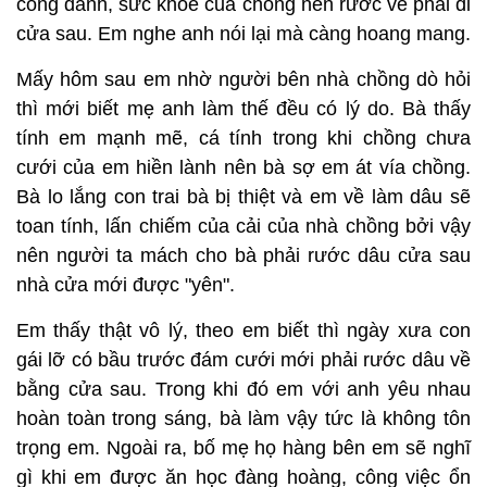
công danh, sức khỏe của chồng nên rước về phải đi
cửa sau. Em nghe anh nói lại mà càng hoang mang.
Mấy hôm sau em nhờ người bên nhà chồng dò hỏi
thì mới biết mẹ anh làm thế đều có lý do. Bà thấy
tính em mạnh mẽ, cá tính trong khi chồng chưa
cưới của em hiền lành nên bà sợ em át vía chồng.
Bà lo lắng con trai bà bị thiệt và em về làm dâu sẽ
toan tính, lấn chiếm của cải của nhà chồng bởi vậy
nên người ta mách cho bà phải rước dâu cửa sau
nhà cửa mới được "yên".
Em thấy thật vô lý, theo em biết thì ngày xưa con
gái lỡ có bầu trước đám cưới mới phải rước dâu về
bằng cửa sau. Trong khi đó em với anh yêu nhau
hoàn toàn trong sáng, bà làm vậy tức là không tôn
trọng em. Ngoài ra, bố mẹ họ hàng bên em sẽ nghĩ
gì khi em được ăn học đàng hoàng, công việc ổn