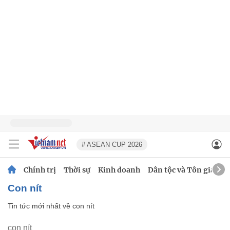
# ASEAN CUP 2026
Chính trị
Thời sự
Kinh doanh
Dân tộc và Tôn giáo
con nít
Tin tức mới nhất về
con nít
con nít