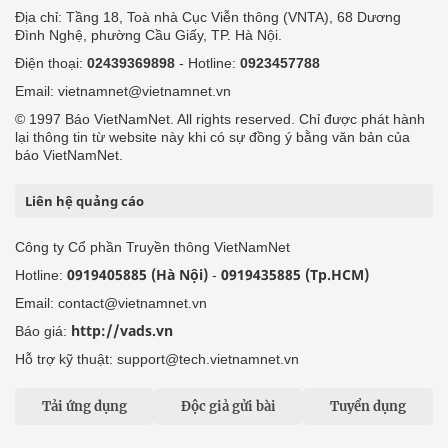
Địa chỉ: Tầng 18, Toà nhà Cục Viễn thông (VNTA), 68 Dương
Đình Nghệ, phường Cầu Giấy, TP. Hà Nội.
Điện thoại:
02439369898
- Hotline:
0923457788
Email: vietnamnet@vietnamnet.vn
© 1997 Báo VietNamNet. All rights reserved. Chỉ được phát hành
lại thông tin từ website này khi có sự đồng ý bằng văn bản của
báo VietNamNet.
Liên hệ quảng cáo
Công ty Cổ phần Truyền thông VietNamNet
0919405885 (Hà Nội)
0919435885 (Tp.HCM)
Hotline:
-
Email: contact@vietnamnet.vn
http://vads.vn
Báo giá:
Hỗ trợ kỹ thuật: support@tech.vietnamnet.vn
Tải ứng dụng
Độc giả gửi bài
Tuyển dụng