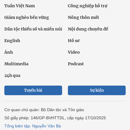
Tuần Việt Nam
Công nghiệp hỗ trợ
Giảm nghèo bền vững
Nông thôn mới
Dân tộc thiểu số và miền núi
Nội dung chuyên đề
English
Hồ sơ
Ảnh
Video
Multimedia
Podcast
24h qua
Tuyến bài
Sự kiện
Cơ quan chủ quản: Bộ Dân tộc và Tôn giáo
Số giấy phép: 146/GP-BVHTTDL, cấp ngày 17/10/2025
Tổng biên tập: Nguyễn Văn Bá