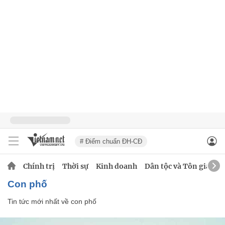
# Điểm chuẩn ĐH-CĐ
Chính trị
Thời sự
Kinh doanh
Dân tộc và Tôn giáo
con phố
Tin tức mới nhất về
con phố