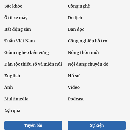
Sức khỏe
Công nghệ
Ô tô xe máy
Du lịch
Bất động sản
Bạn đọc
Tuần Việt Nam
Công nghiệp hỗ trợ
Giảm nghèo bền vững
Nông thôn mới
Dân tộc thiểu số và miền núi
Nội dung chuyên đề
English
Hồ sơ
Ảnh
Video
Multimedia
Podcast
24h qua
Tuyến bài
Sự kiện