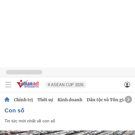
# ASEAN CUP 2026
Chính trị
Thời sự
Kinh doanh
Dân tộc và Tôn giáo
con số
Tin tức mới nhất về
con số