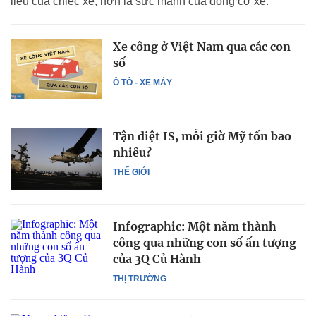
liệu của chiếc xe, hơn là sức mạnh của động cơ xe.
Xe công ở Việt Nam qua các con
số
Ô TÔ - XE MÁY
Tận diệt IS, mỗi giờ Mỹ tốn bao
nhiêu?
THẾ GIỚI
Infographic: Một năm thành
công qua những con số ấn tượng
của 3Q Củ Hành
THỊ TRƯỜNG