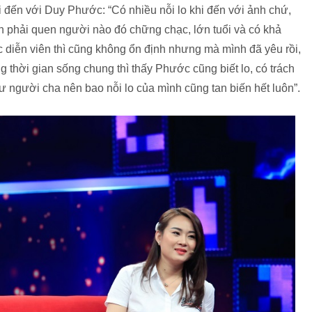
i đến với Duy Phước: “Có nhiều nỗi lo khi đến với ảnh chứ,
nh phải quen người nào đó chững chạc, lớn tuổi và có khả
iễn viên thì cũng không ổn định nhưng mà mình đã yêu rồi,
g thời gian sống chung thì thấy Phước cũng biết lo, có trách
ư người cha nên bao nỗi lo của mình cũng tan biến hết luôn”.