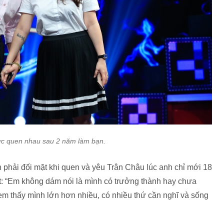
ức quen nhau sau 2 năm làm bạn.
hải đối mặt khi quen và yêu Trân Châu lúc anh chỉ mới 18
iết: “Em không dám nói là mình có trưởng thành hay chưa
em thấy mình lớn hơn nhiều, có nhiều thứ cần nghĩ và sống