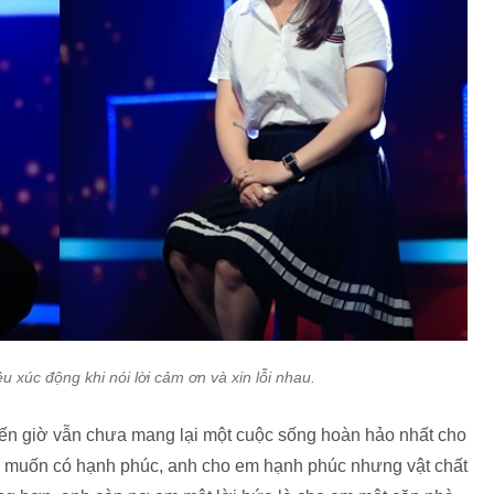
xúc động khi nói lời cảm ơn và xin lỗi nhau.
đến giờ vẫn chưa mang lại một cuộc sống hoàn hảo nhất cho
 muốn có hạnh phúc, anh cho em hạnh phúc nhưng vật chất