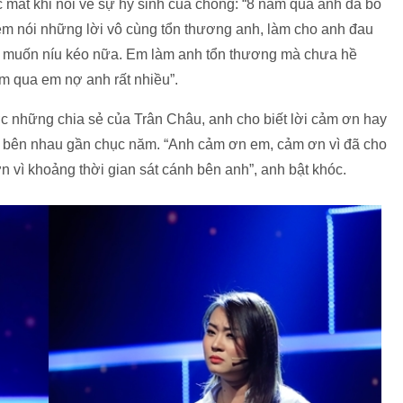
 mắt khi nói về sự hy sinh của chồng: “8 năm qua anh đã bỏ
em nói những lời vô cùng tổn thương anh, làm cho anh đau
g muốn níu kéo nữa. Em làm anh tổn thương mà chưa hề
ăm qua em nợ anh rất nhiều”.
 những chia sẻ của Trân Châu, anh cho biết lời cảm ơn hay
 đã bên nhau gần chục năm. “Anh cảm ơn em, cảm ơn vì đã cho
vì khoảng thời gian sát cánh bên anh”, anh bật khóc.