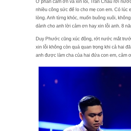
Ở phần cảm ơn và xin lỗi, Trân Châu rơi nước
nhiều công sức để lo cho mẹ con em. Có lúc 
lòng. Anh từng khóc, muốn buông xuôi, khôn
dành cho anh lời cảm ơn hay xin lỗi anh. 8 n
Duy Phước cũng xúc động, rớt nước mắt trước
xin lỗi không còn quá quan trọng khi cả hai
anh được làm cha của hai đứa con em, cảm ơn 