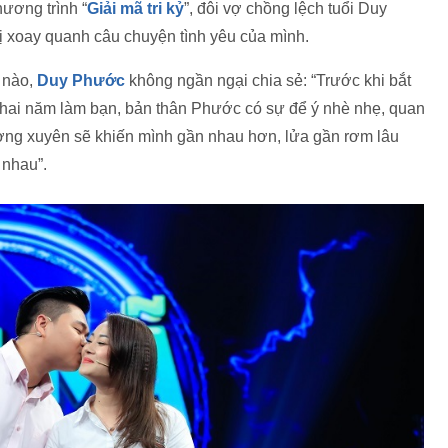
hương trình “
Giải mã tri kỷ
”, đôi vợ chồng lệch tuổi Duy
ị xoay quanh câu chuyện tình yêu của mình.
 nào,
Duy Phước
không ngần ngại chia sẻ: “Trước khi bắt
u hai năm làm bạn, bản thân Phước có sự để ý nhè nhẹ, quan
ờng xuyên sẽ khiến mình gần nhau hơn, lửa gần rơm lâu
 nhau”.