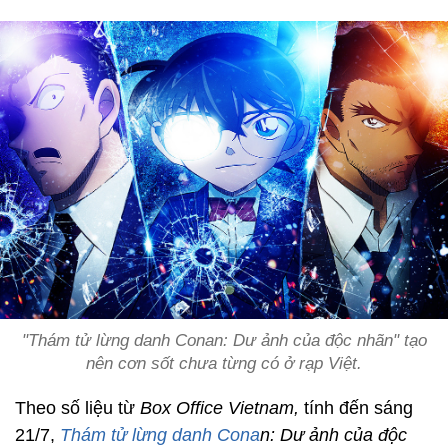
"Thám tử lừng danh Conan: Dư ảnh của độc nhãn" tạo
nên cơn sốt chưa từng có ở rạp Việt.
Theo số liệu từ
Box Office Vietnam,
tính đến sáng
21/7,
Thám tử lừng danh Cona
n: Dư ảnh của độc