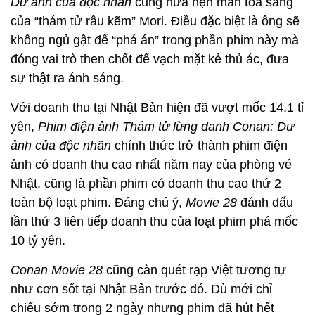
Dư ảnh của độc nhãn
cũng hứa hẹn màn tỏa sáng
của “thám tử râu kẽm” Mori. Điều đặc biệt là ông sẽ
không ngủ gật để “phá án” trong phần phim này mà
đóng vai trò then chốt để vạch mặt kẻ thủ ác, đưa
sự thật ra ánh sáng.
Với doanh thu tại Nhật Bản hiện đã vượt mốc 14.1 tỉ
yên,
Phim điện ảnh Thám tử lừng danh Conan: Dư
ảnh của độc nhãn
chính thức trở thành phim điện
ảnh có doanh thu cao nhất năm nay của phòng vé
Nhật, cũng là phần phim có doanh thu cao thứ 2
toàn bộ loạt phim. Đáng chú ý,
Movie 28
đánh dấu
lần thứ 3 liên tiếp doanh thu của loạt phim phá mốc
10 tỷ yên.
Conan Movie 28
cũng càn quét rạp Việt tương tự
như cơn sốt tại Nhật Bản trước đó. Dù mới chỉ
chiếu sớm trong 2 ngày nhưng phim đã hút hết