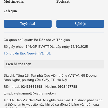
Multimedia
Podcast
24h qua
Tuyến bài
Sự kiện
Cơ quan chủ quản: Bộ Dân tộc và Tôn giáo
Số giấy phép: 146/GP-BVHTTDL, cấp ngày 17/10/2025
Tổng biên tập: Nguyễn Văn Bá
Liên hệ tòa soạn
Địa chỉ: Tầng 18, Toà nhà Cục Viễn thông (VNTA), 68 Dương
Đình Nghệ, phường Cầu Giấy, TP. Hà Nội.
Điện thoại:
02439369898
- Hotline:
0923457788
Email: vietnamnet@vietnamnet.vn
© 1997 Báo VietNamNet. All rights reserved. Chỉ được phát hành
lại thông tin từ website này khi có sự đồng ý bằng văn bản của