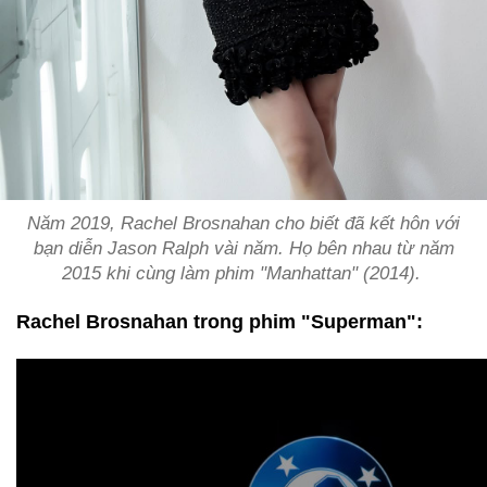
Năm 2019, Rachel Brosnahan cho biết đã kết hôn với
bạn diễn Jason Ralph vài năm. Họ bên nhau từ năm
2015 khi cùng làm phim "Manhattan" (2014).
Rachel Brosnahan trong phim "Superman":