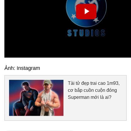
Ảnh: Instagram
Tài tử đẹp trai cao 1m93,
cơ bắp cuồn cuộn đóng
Superman mới là ai?