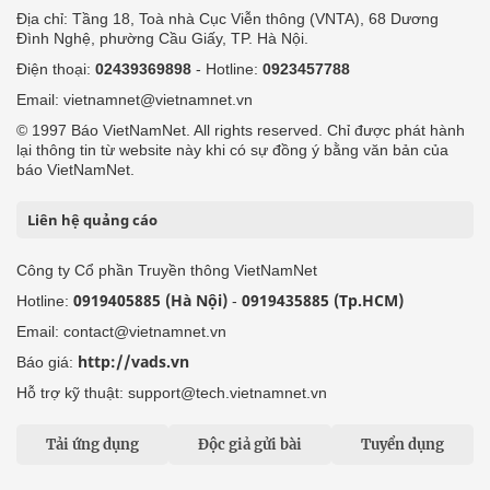
Địa chỉ: Tầng 18, Toà nhà Cục Viễn thông (VNTA), 68 Dương
Đình Nghệ, phường Cầu Giấy, TP. Hà Nội.
Điện thoại:
02439369898
- Hotline:
0923457788
Email: vietnamnet@vietnamnet.vn
© 1997 Báo VietNamNet. All rights reserved. Chỉ được phát hành
lại thông tin từ website này khi có sự đồng ý bằng văn bản của
báo VietNamNet.
Liên hệ quảng cáo
Công ty Cổ phần Truyền thông VietNamNet
0919405885 (Hà Nội)
0919435885 (Tp.HCM)
Hotline:
-
Email: contact@vietnamnet.vn
http://vads.vn
Báo giá:
Hỗ trợ kỹ thuật: support@tech.vietnamnet.vn
Tải ứng dụng
Độc giả gửi bài
Tuyển dụng