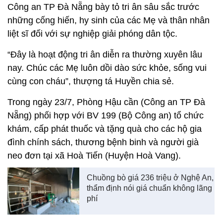
Công an TP Đà Nẵng bày tỏ tri ân sâu sắc trước
những cống hiến, hy sinh của các Mẹ và thân nhân
liệt sĩ đối với sự nghiệp giải phóng dân tộc.
“Đây là hoạt động tri ân diễn ra thường xuyên lâu
nay. Chúc các Mẹ luôn dồi dào sức khỏe, sống vui
cùng con cháu”, thượng tá Huyền chia sẻ.
Trong ngày 23/7, Phòng Hậu cần (Công an TP Đà
Nẵng) phối hợp với BV 199 (Bộ Công an) tổ chức
khám, cấp phát thuốc và tặng quà cho các hộ gia
đình chính sách, thương bệnh binh và người già
neo đơn tại xã Hoà Tiến (Huyện Hoà Vang).
Chuồng bò giá 236 triệu ở Nghệ An,
thẩm định nói giá chuẩn không lãng
phí