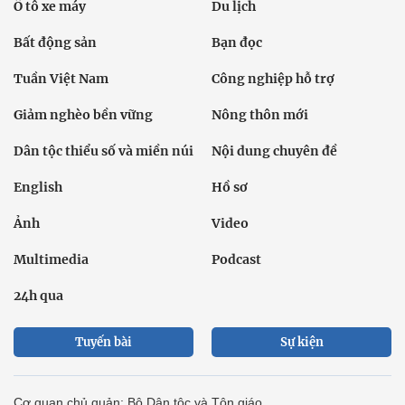
Ô tô xe máy
Du lịch
Bất động sản
Bạn đọc
Tuần Việt Nam
Công nghiệp hỗ trợ
Giảm nghèo bền vững
Nông thôn mới
Dân tộc thiểu số và miền núi
Nội dung chuyên đề
English
Hồ sơ
Ảnh
Video
Multimedia
Podcast
24h qua
Tuyến bài
Sự kiện
Cơ quan chủ quản: Bộ Dân tộc và Tôn giáo