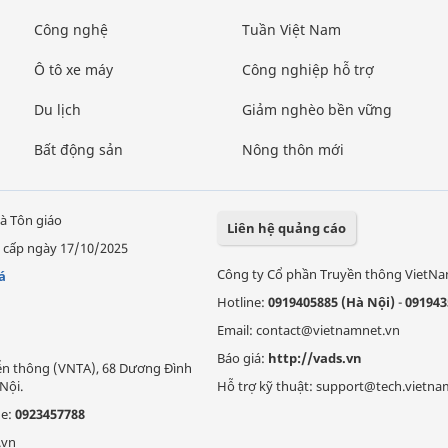
Công nghệ
Tuần Việt Nam
Ô tô xe máy
Công nghiệp hỗ trợ
Du lịch
Giảm nghèo bền vững
Bất động sản
Nông thôn mới
à Tôn giáo
Liên hệ quảng cáo
 cấp ngày 17/10/2025
Công ty Cổ phần Truyền thông VietN
á
Hotline:
0919405885 (Hà Nội)
-
091943
Email: contact@vietnamnet.vn
Báo giá:
http://vads.vn
Viễn thông (VNTA), 68 Dương Đình
Nội.
Hỗ trợ kỹ thuật: support@tech.vietna
ne:
0923457788
.vn