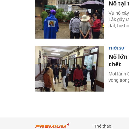
Nổ tại
Vụ nổ xảy 
Lắk gây r
đất, hư h
THỜI SỰ
Nổ lớn
chết
Một lãnh 
vong trong
Thể thao