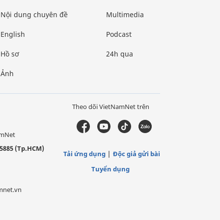
Nội dung chuyên đề
Multimedia
English
Podcast
Hồ sơ
24h qua
Ảnh
Theo dõi VietNamNet trên
amNet
5885 (Tp.HCM)
Tải ứng dụng
Độc giả gửi bài
Tuyển dụng
mnet.vn