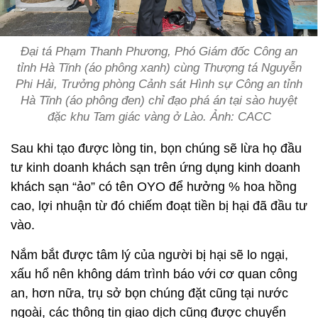
Đại tá Phạm Thanh Phương, Phó Giám đốc Công an
tỉnh Hà Tĩnh (áo phông xanh) cùng Thượng tá Nguyễn
Phi Hải, Trưởng phòng Cảnh sát Hình sự Công an tỉnh
Hà Tĩnh (áo phông đen) chỉ đạo phá án tại sào huyệt
đặc khu Tam giác vàng ở Lào. Ảnh: CACC
Sau khi tạo được lòng tin, bọn chúng sẽ lừa họ đầu
tư kinh doanh khách sạn trên ứng dụng kinh doanh
khách sạn “ảo” có tên OYO để hưởng % hoa hồng
cao, lợi nhuận từ đó chiếm đoạt tiền bị hại đã đầu tư
vào.
Nắm bắt được tâm lý của người bị hại sẽ lo ngại,
xấu hổ nên không dám trình báo với cơ quan công
an, hơn nữa, trụ sở bọn chúng đặt cũng tại nước
ngoài, các thông tin giao dịch cũng được chuyển