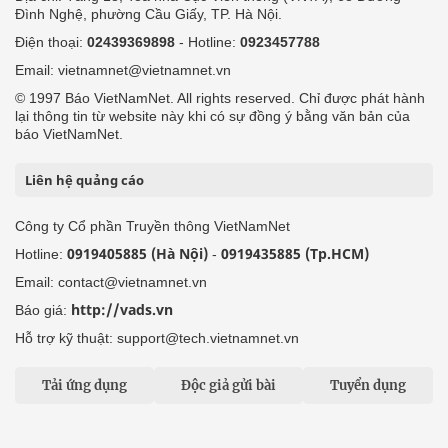
Đình Nghệ, phường Cầu Giấy, TP. Hà Nội.
Điện thoại:
02439369898
- Hotline:
0923457788
Email: vietnamnet@vietnamnet.vn
© 1997 Báo VietNamNet. All rights reserved. Chỉ được phát hành
lại thông tin từ website này khi có sự đồng ý bằng văn bản của
báo VietNamNet.
Liên hệ quảng cáo
Công ty Cổ phần Truyền thông VietNamNet
0919405885 (Hà Nội)
0919435885 (Tp.HCM)
Hotline:
-
Email: contact@vietnamnet.vn
http://vads.vn
Báo giá:
Hỗ trợ kỹ thuật: support@tech.vietnamnet.vn
Tải ứng dụng
Độc giả gửi bài
Tuyển dụng