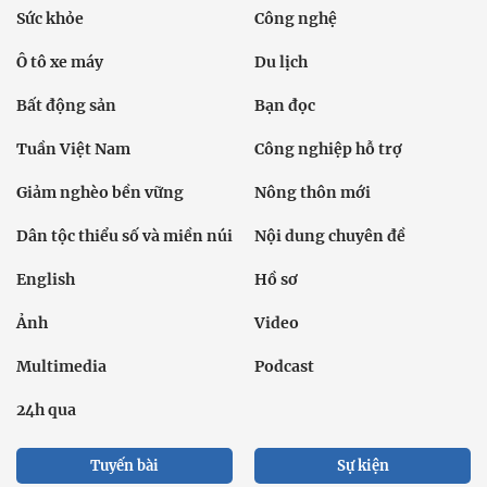
Sức khỏe
Công nghệ
Ô tô xe máy
Du lịch
Bất động sản
Bạn đọc
Tuần Việt Nam
Công nghiệp hỗ trợ
Giảm nghèo bền vững
Nông thôn mới
Dân tộc thiểu số và miền núi
Nội dung chuyên đề
English
Hồ sơ
Ảnh
Video
Multimedia
Podcast
24h qua
Tuyến bài
Sự kiện