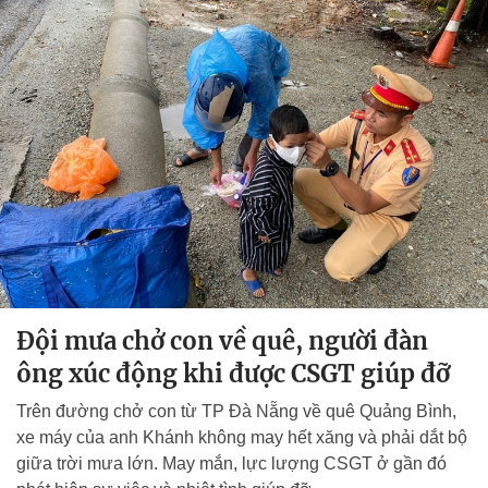
Đội mưa chở con về quê, người đàn
ông xúc động khi được CSGT giúp đỡ
Trên đường chở con từ TP Đà Nẵng về quê Quảng Bình,
xe máy của anh Khánh không may hết xăng và phải dắt bộ
giữa trời mưa lớn. May mắn, lực lượng CSGT ở gần đó