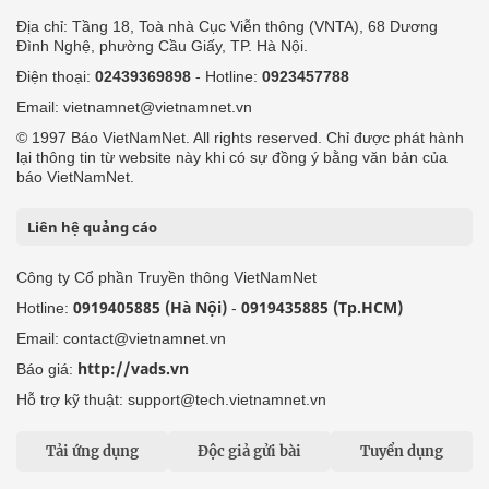
Địa chỉ: Tầng 18, Toà nhà Cục Viễn thông (VNTA), 68 Dương
Đình Nghệ, phường Cầu Giấy, TP. Hà Nội.
Điện thoại:
02439369898
- Hotline:
0923457788
Email: vietnamnet@vietnamnet.vn
© 1997 Báo VietNamNet. All rights reserved. Chỉ được phát hành
lại thông tin từ website này khi có sự đồng ý bằng văn bản của
báo VietNamNet.
Liên hệ quảng cáo
Công ty Cổ phần Truyền thông VietNamNet
0919405885 (Hà Nội)
0919435885 (Tp.HCM)
Hotline:
-
Email: contact@vietnamnet.vn
http://vads.vn
Báo giá:
Hỗ trợ kỹ thuật: support@tech.vietnamnet.vn
Tải ứng dụng
Độc giả gửi bài
Tuyển dụng