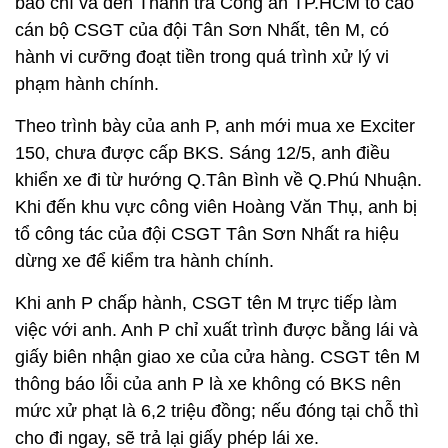
báo chí và đến Thanh tra Công an TP.HCM tố cáo
cán bộ CSGT của đội Tân Sơn Nhất, tên M, có
hành vi cưỡng đoạt tiền trong quá trình xử lý vi
phạm hành chính.
Theo trình bày của anh P, anh mới mua xe Exciter
150, chưa được cấp BKS. Sáng 12/5, anh điều
khiển xe đi từ hướng Q.Tân Bình về Q.Phú Nhuận.
Khi đến khu vực công viên Hoàng Văn Thụ, anh bị
tổ công tác của đội CSGT Tân Sơn Nhất ra hiệu
dừng xe để kiểm tra hành chính.
Khi anh P chấp hành, CSGT tên M trực tiếp làm
việc với anh. Anh P chỉ xuất trình được bằng lái và
giấy biên nhận giao xe của cửa hàng. CSGT tên M
thông báo lỗi của anh P là xe không có BKS nên
mức xử phạt là 6,2 triệu đồng; nếu đóng tại chỗ thì
cho đi ngay, sẽ trả lại giấy phép lái xe.