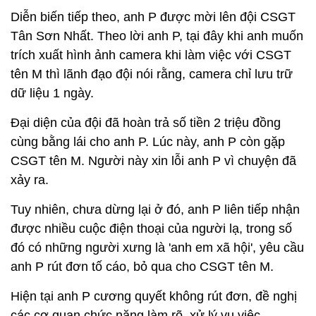
Diễn biến tiếp theo, anh P được mời lên đội CSGT
Tân Sơn Nhất. Theo lời anh P, tại đây khi anh muốn
trích xuất hình ảnh camera khi làm việc với CSGT
tên M thì lãnh đạo đội nói rằng, camera chỉ lưu trữ
dữ liệu 1 ngày.
Đại diện của đội đã hoàn trả số tiền 2 triệu đồng
cùng bằng lái cho anh P. Lúc này, anh P còn gặp
CSGT tên M. Người này xin lỗi anh P vì chuyện đã
xảy ra.
Tuy nhiên, chưa dừng lại ở đó, anh P liên tiếp nhận
được nhiều cuộc điện thoại của người lạ, trong số
đó có những người xưng là 'anh em xã hội', yêu cầu
anh P rút đơn tố cáo, bỏ qua cho CSGT tên M.
Hiện tại anh P cương quyết không rút đơn, đề nghị
các cơ quan chức năng làm rõ, xử lý vụ việc.