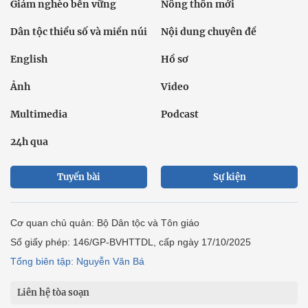
Giảm nghèo bền vững
Nông thôn mới
Dân tộc thiểu số và miền núi
Nội dung chuyên đề
English
Hồ sơ
Ảnh
Video
Multimedia
Podcast
24h qua
Tuyến bài
Sự kiện
Cơ quan chủ quản: Bộ Dân tộc và Tôn giáo
Số giấy phép: 146/GP-BVHTTDL, cấp ngày 17/10/2025
Tổng biên tập: Nguyễn Văn Bá
Liên hệ tòa soạn