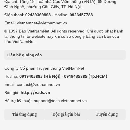
Địa chỉ: Tầng 18, Toà nhà Cục Viễn thông (VNTA), 68 Dương
Đình Nghệ, phường Cầu Giấy, TP. Hà Nội.
Điện thoại:
02439369898
- Hotline:
0923457788
Email: vietnamnet@vietnamnet.vn
© 1997 Báo VietNamNet. All rights reserved. Chỉ được phát hành
lại thông tin từ website này khi có sự đồng ý bằng văn bản của
báo VietNamNet.
Liên hệ quảng cáo
Công ty Cổ phần Truyền thông VietNamNet
0919405885 (Hà Nội)
0919435885 (Tp.HCM)
Hotline:
-
Email: contact@vietnamnet.vn
http://vads.vn
Báo giá:
Hỗ trợ kỹ thuật: support@tech.vietnamnet.vn
Tải ứng dụng
Độc giả gửi bài
Tuyển dụng