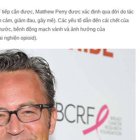
E
tiếp cận được, Matthew Perry được xác định qua đời do tác
ầm cảm, giảm đau, gây mê). Các yếu tố dẫn đến cái chết của
i nước, bệnh động mạch vành và ảnh hưởng của
i nghiện opioid).