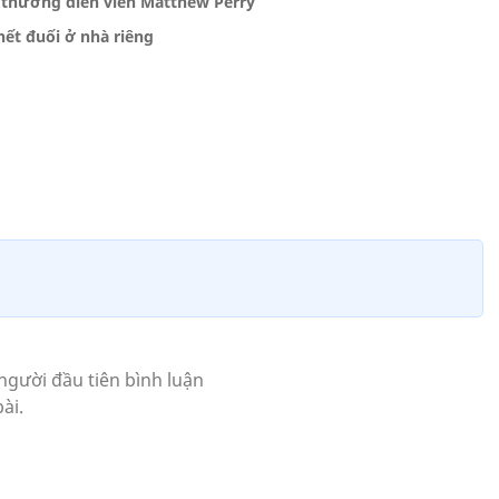
c thương diễn viên Matthew Perry
hết đuối ở nhà riêng