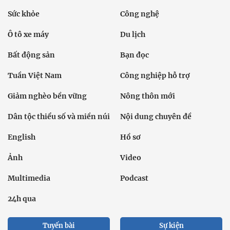
Sức khỏe
Công nghệ
Ô tô xe máy
Du lịch
Bất động sản
Bạn đọc
Tuần Việt Nam
Công nghiệp hỗ trợ
Giảm nghèo bền vững
Nông thôn mới
Dân tộc thiểu số và miền núi
Nội dung chuyên đề
English
Hồ sơ
Ảnh
Video
Multimedia
Podcast
24h qua
Tuyến bài
Sự kiện