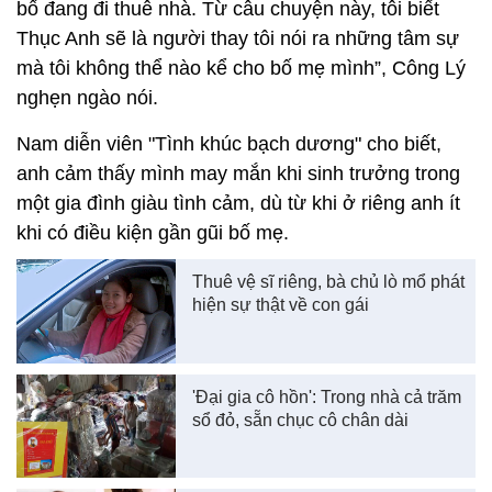
bố đang đi thuê nhà. Từ câu chuyện này, tôi biết
Thục Anh sẽ là người thay tôi nói ra những tâm sự
mà tôi không thể nào kể cho bố mẹ mình”, Công Lý
nghẹn ngào nói.
Nam diễn viên "Tình khúc bạch dương" cho biết,
anh cảm thấy mình may mắn khi sinh trưởng trong
một gia đình giàu tình cảm, dù từ khi ở riêng anh ít
khi có điều kiện gần gũi bố mẹ.
Thuê vệ sĩ riêng, bà chủ lò mổ phát
hiện sự thật về con gái
'Đại gia cô hồn': Trong nhà cả trăm
sổ đỏ, sẵn chục cô chân dài