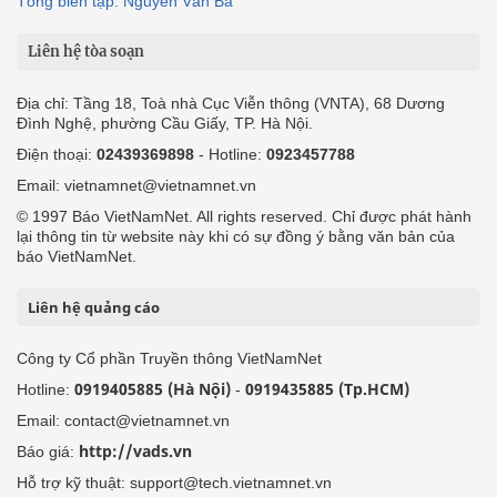
Tổng biên tập: Nguyễn Văn Bá
Liên hệ tòa soạn
Địa chỉ: Tầng 18, Toà nhà Cục Viễn thông (VNTA), 68 Dương
Đình Nghệ, phường Cầu Giấy, TP. Hà Nội.
Điện thoại:
02439369898
- Hotline:
0923457788
Email: vietnamnet@vietnamnet.vn
© 1997 Báo VietNamNet. All rights reserved. Chỉ được phát hành
lại thông tin từ website này khi có sự đồng ý bằng văn bản của
báo VietNamNet.
Liên hệ quảng cáo
Công ty Cổ phần Truyền thông VietNamNet
0919405885 (Hà Nội)
0919435885 (Tp.HCM)
Hotline:
-
Email: contact@vietnamnet.vn
http://vads.vn
Báo giá:
Hỗ trợ kỹ thuật: support@tech.vietnamnet.vn