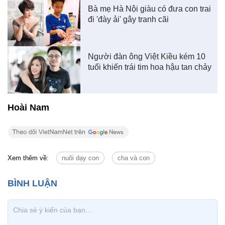
Bà mẹ Hà Nội giàu có đưa con trai
đi 'đày ải' gây tranh cãi
Người đàn ông Việt Kiều kém 10
tuổi khiến trái tim hoa hậu tan chảy
Hoài Nam
Xem thêm về:
nuôi dạy con
cha và con