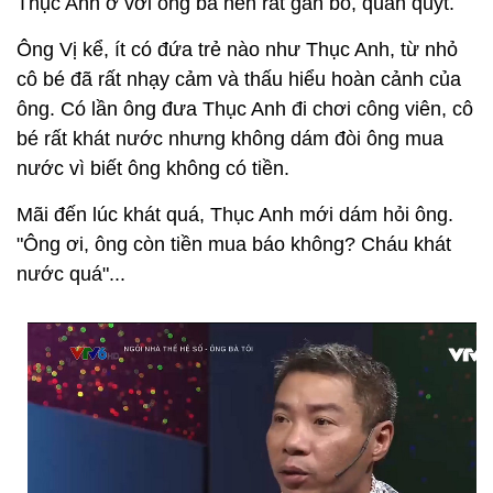
Thục Anh ở với ông bà nên rất gắn bó, quấn quýt.
Ông Vị kể, ít có đứa trẻ nào như Thục Anh, từ nhỏ
cô bé đã rất nhạy cảm và thấu hiểu hoàn cảnh của
ông. Có lần ông đưa Thục Anh đi chơi công viên, cô
bé rất khát nước nhưng không dám đòi ông mua
nước vì biết ông không có tiền.
Mãi đến lúc khát quá, Thục Anh mới dám hỏi ông.
"Ông ơi, ông còn tiền mua báo không? Cháu khát
nước quá"...