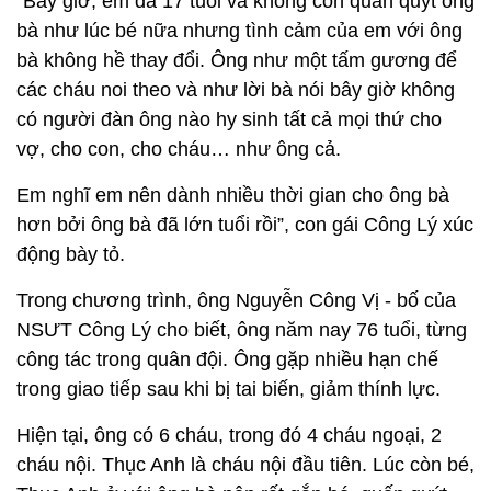
"Bây giờ, em đã 17 tuổi và không còn quấn quýt ông
bà như lúc bé nữa nhưng tình cảm của em với ông
bà không hề thay đổi. Ông như một tấm gương để
các cháu noi theo và như lời bà nói bây giờ không
có người đàn ông nào hy sinh tất cả mọi thứ cho
vợ, cho con, cho cháu… như ông cả.
Em nghĩ em nên dành nhiều thời gian cho ông bà
hơn bởi ông bà đã lớn tuổi rồi”, con gái Công Lý xúc
động bày tỏ.
Trong chương trình, ông Nguyễn Công Vị - bố của
NSƯT Công Lý cho biết, ông năm nay 76 tuổi, từng
công tác trong quân đội. Ông gặp nhiều hạn chế
trong giao tiếp sau khi bị tai biến, giảm thính lực.
Hiện tại, ông có 6 cháu, trong đó 4 cháu ngoại, 2
cháu nội. Thục Anh là cháu nội đầu tiên. Lúc còn bé,