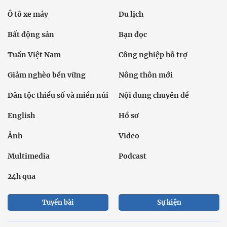
Ô tô xe máy
Du lịch
Bất động sản
Bạn đọc
Tuần Việt Nam
Công nghiệp hỗ trợ
Giảm nghèo bền vững
Nông thôn mới
Dân tộc thiểu số và miền núi
Nội dung chuyên đề
English
Hồ sơ
Ảnh
Video
Multimedia
Podcast
24h qua
Tuyến bài
Sự kiện