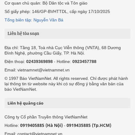
Cơ quan chủ quản: Bộ Dân tộc và Tôn giáo
Số giấy phép: 146/GP-BVHTTDL, cấp ngày 17/10/2025
Tổng biên tập: Nguyễn Văn Bá
Liên hệ tòa soạn
Địa chỉ: Tầng 18, Toà nhà Cục Viễn thông (VNTA), 68 Dương
Đình Nghệ, phường Cầu Giấy, TP. Hà Nội.
Điện thoại:
02439369898
- Hotline:
0923457788
Email: vietnamnet@vietnamnet.vn
© 1997 Báo VietNamNet. All rights reserved. Chỉ được phát hành
lại thông tin từ website này khi có sự đồng ý bằng văn bản của
báo VietNamNet.
Liên hệ quảng cáo
Công ty Cổ phần Truyền thông VietNamNet
0919405885 (Hà Nội)
0919435885 (Tp.HCM)
Hotline:
-
Email: contact@vietnamnet.vn