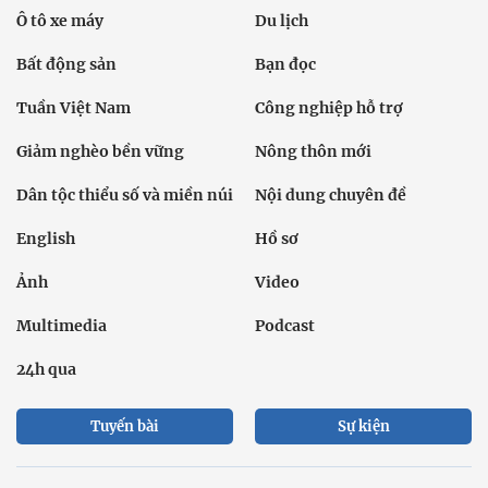
Ô tô xe máy
Du lịch
Bất động sản
Bạn đọc
Tuần Việt Nam
Công nghiệp hỗ trợ
Giảm nghèo bền vững
Nông thôn mới
Dân tộc thiểu số và miền núi
Nội dung chuyên đề
English
Hồ sơ
Ảnh
Video
Multimedia
Podcast
24h qua
Tuyến bài
Sự kiện