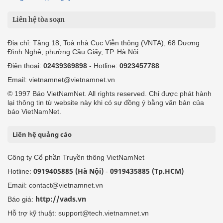
Liên hệ tòa soạn
Địa chỉ: Tầng 18, Toà nhà Cục Viễn thông (VNTA), 68 Dương
Đình Nghệ, phường Cầu Giấy, TP. Hà Nội.
Điện thoại:
02439369898
- Hotline:
0923457788
Email: vietnamnet@vietnamnet.vn
© 1997 Báo VietNamNet. All rights reserved. Chỉ được phát hành
lại thông tin từ website này khi có sự đồng ý bằng văn bản của
báo VietNamNet.
Liên hệ quảng cáo
Công ty Cổ phần Truyền thông VietNamNet
0919405885 (Hà Nội)
0919435885 (Tp.HCM)
Hotline:
-
Email: contact@vietnamnet.vn
http://vads.vn
Báo giá:
Hỗ trợ kỹ thuật: support@tech.vietnamnet.vn