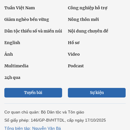
Tuần Việt Nam
Công nghiệp hỗ trợ
Giảm nghèo bền vững
Nông thôn mới
Dân tộc thiểu số và miền núi
Nội dung chuyên đề
English
Hồ sơ
Ảnh
Video
Multimedia
Podcast
24h qua
Tuyến bài
Sự kiện
Cơ quan chủ quản: Bộ Dân tộc và Tôn giáo
Số giấy phép: 146/GP-BVHTTDL, cấp ngày 17/10/2025
Tổng biên tập: Nguyễn Văn Bá