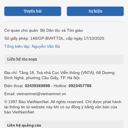
Tuyến bài
Sự kiện
Cơ quan chủ quản: Bộ Dân tộc và Tôn giáo
Số giấy phép: 146/GP-BVHTTDL, cấp ngày 17/10/2025
Tổng biên tập: Nguyễn Văn Bá
Liên hệ tòa soạn
Địa chỉ: Tầng 18, Toà nhà Cục Viễn thông (VNTA), 68 Dương
Đình Nghệ, phường Cầu Giấy, TP. Hà Nội.
Điện thoại:
02439369898
- Hotline:
0923457788
Email: vietnamnet@vietnamnet.vn
© 1997 Báo VietNamNet. All rights reserved. Chỉ được phát hành
lại thông tin từ website này khi có sự đồng ý bằng văn bản của
báo VietNamNet.
Liên hệ quảng cáo