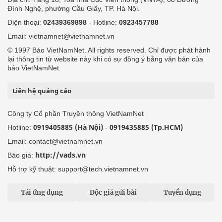
Đình Nghệ, phường Cầu Giấy, TP. Hà Nội.
Điện thoại:
02439369898
- Hotline:
0923457788
Email: vietnamnet@vietnamnet.vn
© 1997 Báo VietNamNet. All rights reserved. Chỉ được phát hành
lại thông tin từ website này khi có sự đồng ý bằng văn bản của
báo VietNamNet.
Liên hệ quảng cáo
Công ty Cổ phần Truyền thông VietNamNet
0919405885 (Hà Nội)
0919435885 (Tp.HCM)
Hotline:
-
Email: contact@vietnamnet.vn
http://vads.vn
Báo giá:
Hỗ trợ kỹ thuật: support@tech.vietnamnet.vn
Tải ứng dụng
Độc giả gửi bài
Tuyển dụng