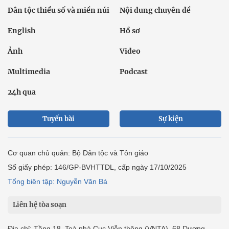
Dân tộc thiểu số và miền núi
Nội dung chuyên đề
English
Hồ sơ
Ảnh
Video
Multimedia
Podcast
24h qua
Tuyến bài
Sự kiện
Cơ quan chủ quản: Bộ Dân tộc và Tôn giáo
Số giấy phép: 146/GP-BVHTTDL, cấp ngày 17/10/2025
Tổng biên tập: Nguyễn Văn Bá
Liên hệ tòa soạn
Địa chỉ: Tầng 18, Toà nhà Cục Viễn thông (VNTA), 68 Dương