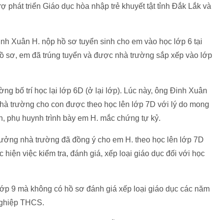
 phát triển Giáo dục hòa nhập trẻ khuyết tật tỉnh Đắk Lắk và
nh Xuân H. nộp hồ sơ tuyển sinh cho em vào học lớp 6 tại
sơ, em đã trúng tuyển và được nhà trường sắp xếp vào lớp
 bố trí học lại lớp 6D (ở lại lớp). Lúc này, ông Đinh Xuân
nhà trường cho con được theo học lên lớp 7D với lý do mong
, phụ huynh trình bày em H. mắc chứng tự kỷ.
ưởng nhà trường đã đồng ý cho em H. theo học lên lớp 7D
iện việc kiểm tra, đánh giá, xếp loại giáo dục đối với học
 lớp 9 mà không có hồ sơ đánh giá xếp loại giáo dục các năm
nghiệp THCS.