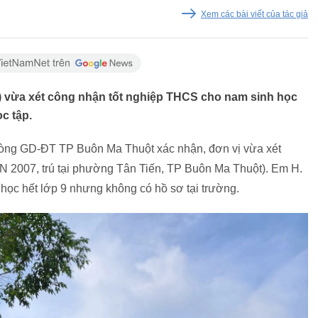
Xem các bài viết của tác giả
 vừa xét công nhận tốt nghiệp THCS cho nam sinh học
c tập.
òng GD-ĐT TP Buôn Ma Thuột xác nhận, đơn vị vừa xét
N 2007, trú tại phường Tân Tiến, TP Buôn Ma Thuột). Em H.
ọc hết lớp 9 nhưng không có hồ sơ tại trường.