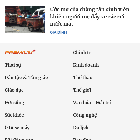
Ước mơ của chàng tân sinh viên
khiến người mẹ đẩy xe rác rơi
nước mắt
GIA ĐÌNH
Chính trị
Thời sự
Kinh doanh
Dân tộc và Tôn giáo
Thể thao
Giáo dục
Thế giới
Đời sống
Văn hóa - Giải trí
Sức khỏe
Công nghệ
Ô tô xe máy
Du lịch
Bất động sản
Bạn đọc