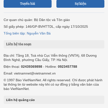
Tuyến bài
Sự kiện
Cơ quan chủ quản: Bộ Dân tộc và Tôn giáo
Số giấy phép: 146/GP-BVHTTDL, cấp ngày 17/10/2025
Tổng biên tập: Nguyễn Văn Bá
Liên hệ tòa soạn
Địa chỉ: Tầng 18, Toà nhà Cục Viễn thông (VNTA), 68 Dương
Đình Nghệ, phường Cầu Giấy, TP. Hà Nội.
Điện thoại:
02439369898
- Hotline:
0923457788
Email: vietnamnet@vietnamnet.vn
© 1997 Báo VietNamNet. All rights reserved. Chỉ được phát hành
lại thông tin từ website này khi có sự đồng ý bằng văn bản của
báo VietNamNet.
Liên hệ quảng cáo