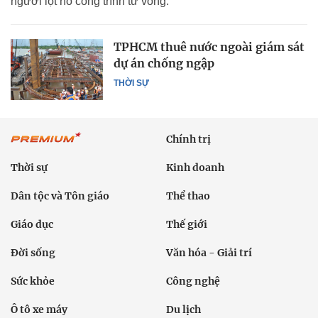
người lọt hố công trình tử vong.
TPHCM thuê nước ngoài giám sát
dự án chống ngập
THỜI SỰ
Chính trị
Thời sự
Kinh doanh
Dân tộc và Tôn giáo
Thể thao
Giáo dục
Thế giới
Đời sống
Văn hóa - Giải trí
Sức khỏe
Công nghệ
Ô tô xe máy
Du lịch