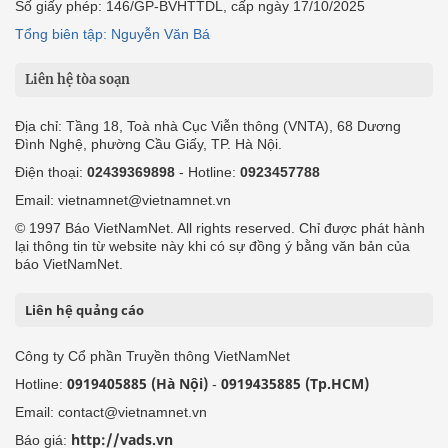
Số giấy phép: 146/GP-BVHTTDL, cấp ngày 17/10/2025
Tổng biên tập: Nguyễn Văn Bá
Liên hệ tòa soạn
Địa chỉ: Tầng 18, Toà nhà Cục Viễn thông (VNTA), 68 Dương
Đình Nghệ, phường Cầu Giấy, TP. Hà Nội.
Điện thoại:
02439369898
- Hotline:
0923457788
Email: vietnamnet@vietnamnet.vn
© 1997 Báo VietNamNet. All rights reserved. Chỉ được phát hành
lại thông tin từ website này khi có sự đồng ý bằng văn bản của
báo VietNamNet.
Liên hệ quảng cáo
Công ty Cổ phần Truyền thông VietNamNet
0919405885 (Hà Nội)
0919435885 (Tp.HCM)
Hotline:
-
Email: contact@vietnamnet.vn
http://vads.vn
Báo giá: