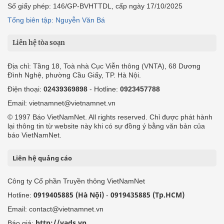
Số giấy phép: 146/GP-BVHTTDL, cấp ngày 17/10/2025
Tổng biên tập: Nguyễn Văn Bá
Liên hệ tòa soạn
Địa chỉ: Tầng 18, Toà nhà Cục Viễn thông (VNTA), 68 Dương
Đình Nghệ, phường Cầu Giấy, TP. Hà Nội.
Điện thoại:
02439369898
- Hotline:
0923457788
Email: vietnamnet@vietnamnet.vn
© 1997 Báo VietNamNet. All rights reserved. Chỉ được phát hành
lại thông tin từ website này khi có sự đồng ý bằng văn bản của
báo VietNamNet.
Liên hệ quảng cáo
Công ty Cổ phần Truyền thông VietNamNet
0919405885 (Hà Nội)
0919435885 (Tp.HCM)
Hotline:
-
Email: contact@vietnamnet.vn
http://vads.vn
Báo giá: