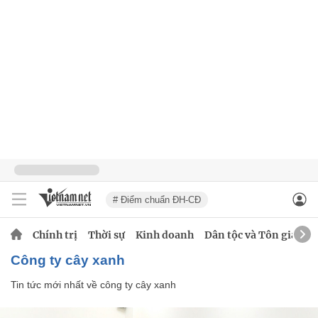
# Điểm chuẩn ĐH-CĐ
Chính trị
Thời sự
Kinh doanh
Dân tộc và Tôn giáo
công ty cây xanh
Tin tức mới nhất về
công ty cây xanh