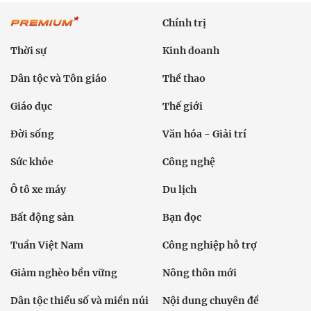
Chính trị
Thời sự
Kinh doanh
Dân tộc và Tôn giáo
Thể thao
Giáo dục
Thế giới
Đời sống
Văn hóa - Giải trí
Sức khỏe
Công nghệ
Ô tô xe máy
Du lịch
Bất động sản
Bạn đọc
Tuần Việt Nam
Công nghiệp hỗ trợ
Giảm nghèo bền vững
Nông thôn mới
Dân tộc thiểu số và miền núi
Nội dung chuyên đề