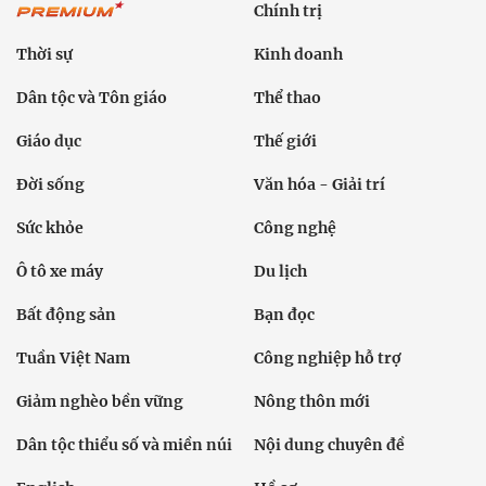
Chính trị
Thời sự
Kinh doanh
Dân tộc và Tôn giáo
Thể thao
Giáo dục
Thế giới
Đời sống
Văn hóa - Giải trí
Sức khỏe
Công nghệ
Ô tô xe máy
Du lịch
Bất động sản
Bạn đọc
Tuần Việt Nam
Công nghiệp hỗ trợ
Giảm nghèo bền vững
Nông thôn mới
Dân tộc thiểu số và miền núi
Nội dung chuyên đề