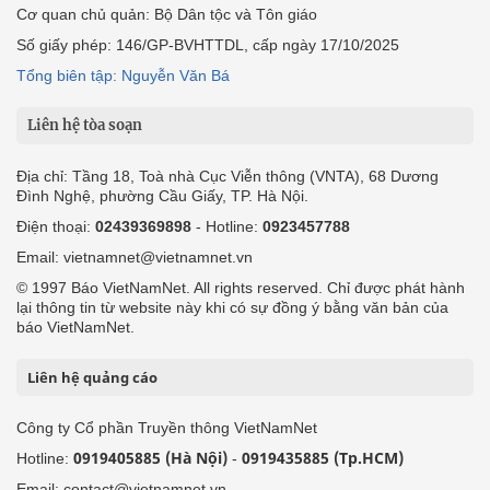
Cơ quan chủ quản: Bộ Dân tộc và Tôn giáo
Số giấy phép: 146/GP-BVHTTDL, cấp ngày 17/10/2025
Tổng biên tập: Nguyễn Văn Bá
Liên hệ tòa soạn
Địa chỉ: Tầng 18, Toà nhà Cục Viễn thông (VNTA), 68 Dương
Đình Nghệ, phường Cầu Giấy, TP. Hà Nội.
Điện thoại:
02439369898
- Hotline:
0923457788
Email: vietnamnet@vietnamnet.vn
© 1997 Báo VietNamNet. All rights reserved. Chỉ được phát hành
lại thông tin từ website này khi có sự đồng ý bằng văn bản của
báo VietNamNet.
Liên hệ quảng cáo
Công ty Cổ phần Truyền thông VietNamNet
0919405885 (Hà Nội)
0919435885 (Tp.HCM)
Hotline:
-
Email: contact@vietnamnet.vn