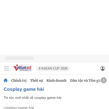
# ASEAN CUP 2026
Chính trị
Thời sự
Kinh doanh
Dân tộc và Tôn giáo
cosplay game hài
Tin tức mới nhất về
cosplay game hài
cosplay game hài