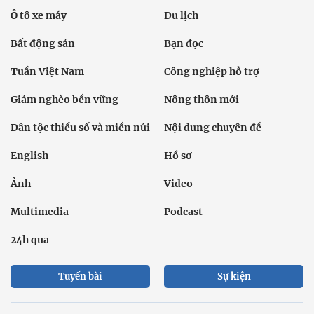
Ô tô xe máy
Du lịch
Bất động sản
Bạn đọc
Tuần Việt Nam
Công nghiệp hỗ trợ
Giảm nghèo bền vững
Nông thôn mới
Dân tộc thiểu số và miền núi
Nội dung chuyên đề
English
Hồ sơ
Ảnh
Video
Multimedia
Podcast
24h qua
Tuyến bài
Sự kiện