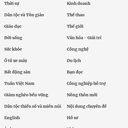
Thời sự
Kinh doanh
Dân tộc và Tôn giáo
Thể thao
Giáo dục
Thế giới
Đời sống
Văn hóa - Giải trí
Sức khỏe
Công nghệ
Ô tô xe máy
Du lịch
Bất động sản
Bạn đọc
Tuần Việt Nam
Công nghiệp hỗ trợ
Giảm nghèo bền vững
Nông thôn mới
Dân tộc thiểu số và miền núi
Nội dung chuyên đề
English
Hồ sơ