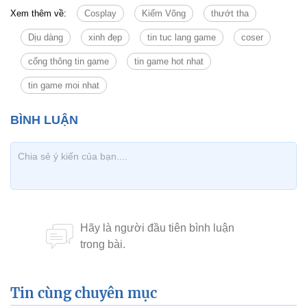
Xem thêm về:
Cosplay
Kiếm Võng
thướt tha
Dịu dàng
xinh đẹp
tin tuc lang game
coser
cổng thông tin game
tin game hot nhat
tin game moi nhat
Tin cùng chuyên mục