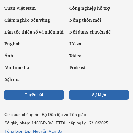
Tuần Việt Nam
Công nghiệp hỗ trợ
Giảm nghèo bền vững
Nông thôn mới
Dân tộc thiểu số và miền núi
Nội dung chuyên đề
English
Hồ sơ
Ảnh
Video
Multimedia
Podcast
24h qua
Tuyến bài
Sự kiện
Cơ quan chủ quản: Bộ Dân tộc và Tôn giáo
Số giấy phép: 146/GP-BVHTTDL, cấp ngày 17/10/2025
Tổng biên tập: Nguyễn Văn Bá