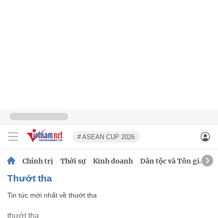
# ASEAN CUP 2026
Chính trị
Thời sự
Kinh doanh
Dân tộc và Tôn giáo
thướt tha
Tin tức mới nhất về
thướt tha
thướt tha