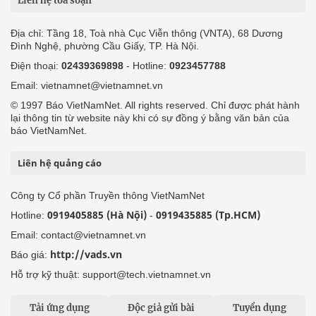
Liên hệ tòa soạn
Địa chỉ: Tầng 18, Toà nhà Cục Viễn thông (VNTA), 68 Dương
Đình Nghệ, phường Cầu Giấy, TP. Hà Nội.
Điện thoại:
02439369898
- Hotline:
0923457788
Email: vietnamnet@vietnamnet.vn
© 1997 Báo VietNamNet. All rights reserved. Chỉ được phát hành
lại thông tin từ website này khi có sự đồng ý bằng văn bản của
báo VietNamNet.
Liên hệ quảng cáo
Công ty Cổ phần Truyền thông VietNamNet
0919405885 (Hà Nội)
0919435885 (Tp.HCM)
Hotline:
-
Email: contact@vietnamnet.vn
http://vads.vn
Báo giá:
Hỗ trợ kỹ thuật: support@tech.vietnamnet.vn
Tải ứng dụng
Độc giả gửi bài
Tuyển dụng