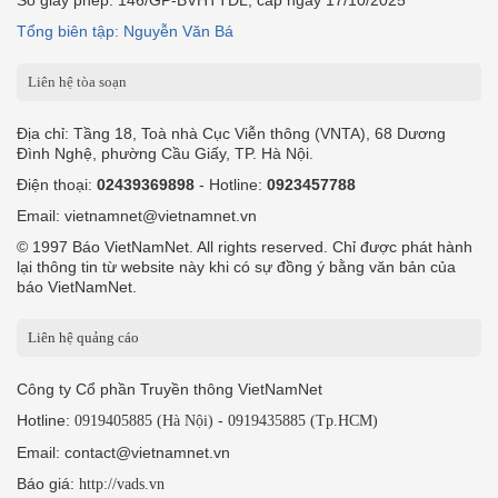
Số giấy phép: 146/GP-BVHTTDL, cấp ngày 17/10/2025
Tổng biên tập: Nguyễn Văn Bá
Liên hệ tòa soạn
Địa chỉ: Tầng 18, Toà nhà Cục Viễn thông (VNTA), 68 Dương
Đình Nghệ, phường Cầu Giấy, TP. Hà Nội.
Điện thoại:
02439369898
- Hotline:
0923457788
Email: vietnamnet@vietnamnet.vn
© 1997 Báo VietNamNet. All rights reserved. Chỉ được phát hành
lại thông tin từ website này khi có sự đồng ý bằng văn bản của
báo VietNamNet.
Liên hệ quảng cáo
Công ty Cổ phần Truyền thông VietNamNet
Hotline:
-
0919405885 (Hà Nội)
0919435885 (Tp.HCM)
Email: contact@vietnamnet.vn
Báo giá:
http://vads.vn