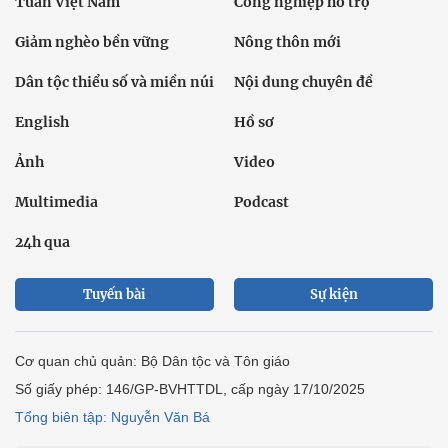
Tuần Việt Nam
Công nghiệp hỗ trợ
Giảm nghèo bền vững
Nông thôn mới
Dân tộc thiểu số và miền núi
Nội dung chuyên đề
English
Hồ sơ
Ảnh
Video
Multimedia
Podcast
24h qua
Tuyến bài
Sự kiện
Cơ quan chủ quản: Bộ Dân tộc và Tôn giáo
Số giấy phép: 146/GP-BVHTTDL, cấp ngày 17/10/2025
Tổng biên tập: Nguyễn Văn Bá