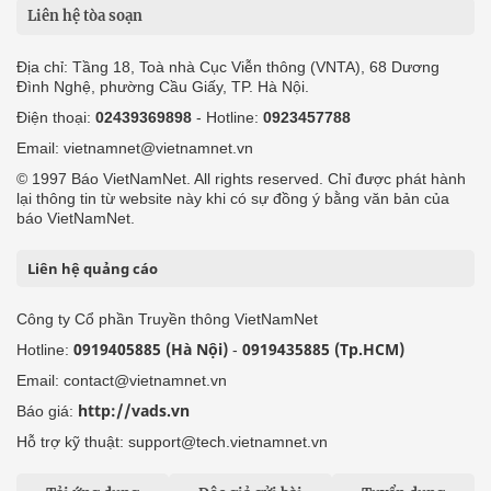
Liên hệ tòa soạn
Địa chỉ: Tầng 18, Toà nhà Cục Viễn thông (VNTA), 68 Dương
Đình Nghệ, phường Cầu Giấy, TP. Hà Nội.
Điện thoại:
02439369898
- Hotline:
0923457788
Email: vietnamnet@vietnamnet.vn
© 1997 Báo VietNamNet. All rights reserved. Chỉ được phát hành
lại thông tin từ website này khi có sự đồng ý bằng văn bản của
báo VietNamNet.
Liên hệ quảng cáo
Công ty Cổ phần Truyền thông VietNamNet
0919405885 (Hà Nội)
0919435885 (Tp.HCM)
Hotline:
-
Email: contact@vietnamnet.vn
http://vads.vn
Báo giá:
Hỗ trợ kỹ thuật: support@tech.vietnamnet.vn