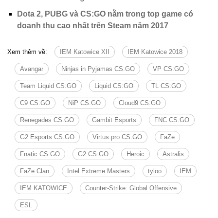
Dota 2, PUBG và CS:GO nằm trong top game có
doanh thu cao nhất trên Steam năm 2017
Xem thêm về:
IEM Katowice XII
IEM Katowice 2018
Avangar
Ninjas in Pyjamas CS:GO
VP CS:GO
Team Liquid CS:GO
Liquid CS:GO
TL CS:GO
C9 CS:GO
NiP CS:GO
Cloud9 CS:GO
Renegades CS:GO
Gambit Esports
FNC CS:GO
G2 Esports CS:GO
Virtus.pro CS:GO
FaZe
Fnatic CS:GO
G2 CS:GO
Heroic
Astralis
FaZe Clan
Intel Extreme Masters
tyloo
IEM
IEM KATOWICE
Counter-Strike: Global Offensive
ESL