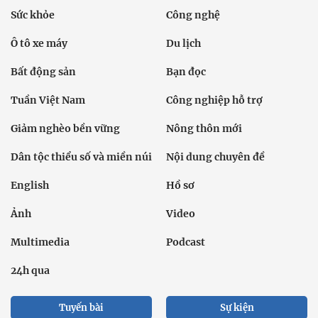
Sức khỏe
Công nghệ
Ô tô xe máy
Du lịch
Bất động sản
Bạn đọc
Tuần Việt Nam
Công nghiệp hỗ trợ
Giảm nghèo bền vững
Nông thôn mới
Dân tộc thiểu số và miền núi
Nội dung chuyên đề
English
Hồ sơ
Ảnh
Video
Multimedia
Podcast
24h qua
Tuyến bài
Sự kiện