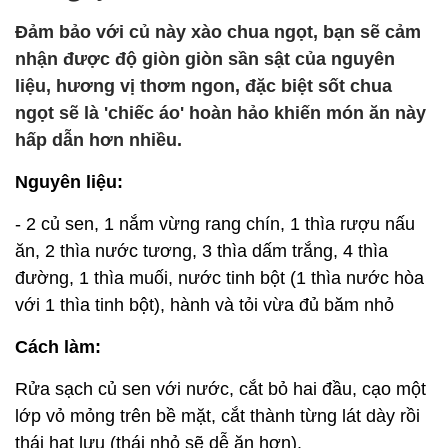
Đảm bảo với củ này xào chua ngọt, bạn sẽ cảm
nhận được độ giòn giòn sần sật của nguyên
liệu, hương vị thơm ngon, đặc biệt sốt chua
ngọt sẽ là 'chiếc áo' hoàn hảo khiến món ăn này
hấp dẫn hơn nhiều.
Nguyên liệu:
- 2 củ sen, 1 nắm vừng rang chín, 1 thìa rượu nấu
ăn, 2 thìa nước tương, 3 thìa dấm trắng, 4 thìa
đường, 1 thìa muối, nước tinh bột (1 thìa nước hòa
với 1 thìa tinh bột), hành và tỏi vừa đủ băm nhỏ
Cách làm:
Rửa sạch củ sen với nước, cắt bỏ hai đầu, cạo một
lớp vỏ mỏng trên bề mặt, cắt thành từng lát dày rồi
thái hạt lựu (thái nhỏ sẽ dễ ăn hơn).