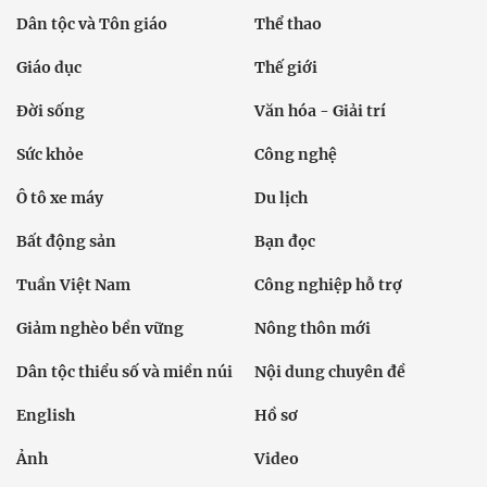
Dân tộc và Tôn giáo
Thể thao
Giáo dục
Thế giới
Đời sống
Văn hóa - Giải trí
Sức khỏe
Công nghệ
Ô tô xe máy
Du lịch
Bất động sản
Bạn đọc
Tuần Việt Nam
Công nghiệp hỗ trợ
Giảm nghèo bền vững
Nông thôn mới
Dân tộc thiểu số và miền núi
Nội dung chuyên đề
English
Hồ sơ
Ảnh
Video