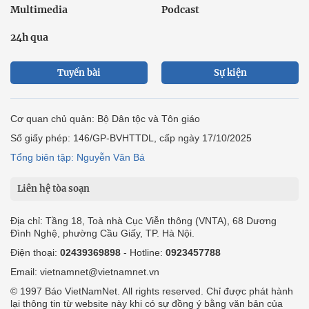
Multimedia
Podcast
24h qua
Tuyến bài
Sự kiện
Cơ quan chủ quản: Bộ Dân tộc và Tôn giáo
Số giấy phép: 146/GP-BVHTTDL, cấp ngày 17/10/2025
Tổng biên tập: Nguyễn Văn Bá
Liên hệ tòa soạn
Địa chỉ: Tầng 18, Toà nhà Cục Viễn thông (VNTA), 68 Dương
Đình Nghệ, phường Cầu Giấy, TP. Hà Nội.
Điện thoại:
02439369898
- Hotline:
0923457788
Email: vietnamnet@vietnamnet.vn
© 1997 Báo VietNamNet. All rights reserved. Chỉ được phát hành
lại thông tin từ website này khi có sự đồng ý bằng văn bản của