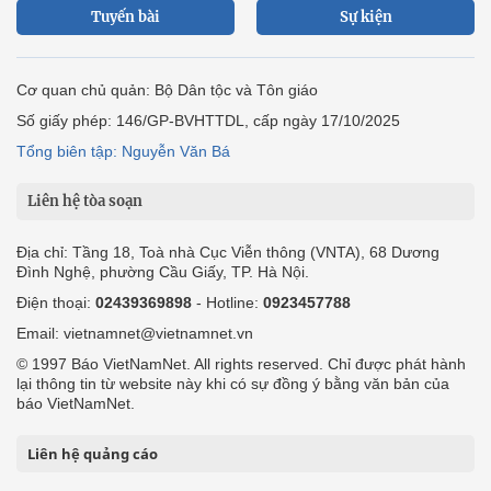
Tuyến bài
Sự kiện
Cơ quan chủ quản: Bộ Dân tộc và Tôn giáo
Số giấy phép: 146/GP-BVHTTDL, cấp ngày 17/10/2025
Tổng biên tập: Nguyễn Văn Bá
Liên hệ tòa soạn
Địa chỉ: Tầng 18, Toà nhà Cục Viễn thông (VNTA), 68 Dương
Đình Nghệ, phường Cầu Giấy, TP. Hà Nội.
Điện thoại:
02439369898
- Hotline:
0923457788
Email: vietnamnet@vietnamnet.vn
© 1997 Báo VietNamNet. All rights reserved. Chỉ được phát hành
lại thông tin từ website này khi có sự đồng ý bằng văn bản của
báo VietNamNet.
Liên hệ quảng cáo