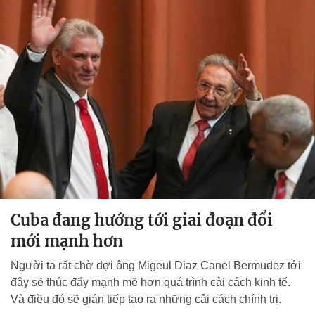
Cuba đang hướng tới giai đoạn đổi
mới mạnh hơn
Người ta rất chờ đợi ông Migeul Diaz Canel Bermudez tới
đây sẽ thúc đẩy mạnh mẽ hơn quá trình cải cách kinh tế.
Và điều đó sẽ gián tiếp tạo ra những cải cách chính trị.