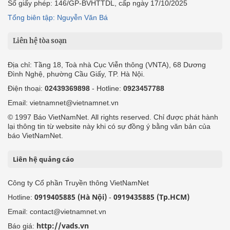
Số giấy phép: 146/GP-BVHTTDL, cấp ngày 17/10/2025
Tổng biên tập: Nguyễn Văn Bá
Liên hệ tòa soạn
Địa chỉ: Tầng 18, Toà nhà Cục Viễn thông (VNTA), 68 Dương
Đình Nghệ, phường Cầu Giấy, TP. Hà Nội.
Điện thoại:
02439369898
- Hotline:
0923457788
Email: vietnamnet@vietnamnet.vn
© 1997 Báo VietNamNet. All rights reserved. Chỉ được phát hành
lại thông tin từ website này khi có sự đồng ý bằng văn bản của
báo VietNamNet.
Liên hệ quảng cáo
Công ty Cổ phần Truyền thông VietNamNet
0919405885 (Hà Nội)
0919435885 (Tp.HCM)
Hotline:
-
Email: contact@vietnamnet.vn
http://vads.vn
Báo giá: